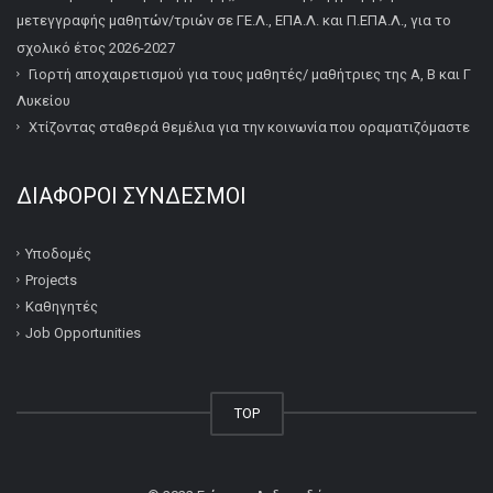
μετεγγραφής μαθητών/τριών σε ΓΕ.Λ., ΕΠΑ.Λ. και Π.ΕΠΑ.Λ., για το
σχολικό έτος 2026-2027
Γιορτή αποχαιρετισμού για τους μαθητές/ μαθήτριες της Α, Β και Γ
Λυκείου
Χτίζοντας σταθερά θεμέλια για την κοινωνία που οραματιζόμαστε
ΔΙΆΦΟΡΟΙ ΣΎΝΔΕΣΜΟΙ
Υποδομές
Projects
Καθηγητές
Job Opportunities
TOP