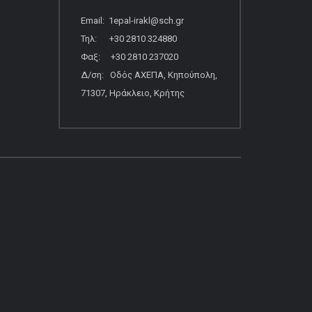
Email: 1epal-irakl@sch.gr
Τηλ: +30 2810 324880
Φαξ: +30 2810 237020
Δ/ση: Οδός ΑΧΕΠΑ, Κηπούπολη,
71307, Ηράκλειο, Κρήτης