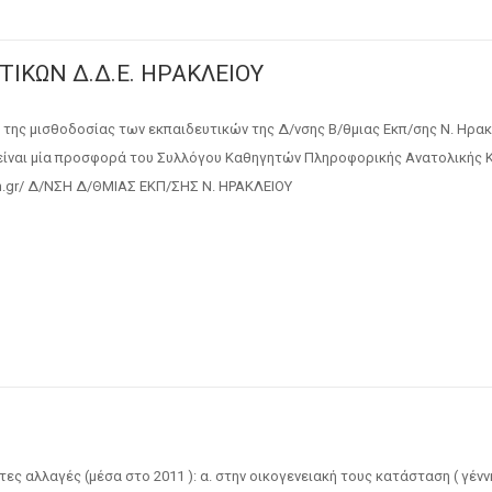
ΙΚΩΝ Δ.Δ.Ε. ΗΡΑΚΛΕΙΟΥ
ης μισθοδοσίας των εκπαιδευτικών της Δ/νσης Β/θμιας Εκπ/σης Ν. Ηρακ
είναι μία προσφορά του Συλλόγου Καθηγητών Πληροφορικής Ανατολικής 
sch.gr/ Δ/ΝΣΗ Δ/ΘΜΙΑΣ ΕΚΠ/ΣΗΣ Ν. ΗΡΑΚΛΕΙΟΥ
ς αλλαγές (μέσα στο 2011 ): α. στην οικογενειακή τους κατάσταση ( γένν