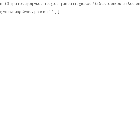
λ.π. ) β. ή απόκτηση νέου πτυχίου ή μεταπτυχιακού / διδακτορικού τίτλου 
 να ενημερώνουν με e-mail ή […]