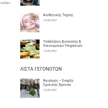
σπουδών
Αισθητικής Τέχνης
12/09/2022
Υπάλληλος Διοίκησης &
Οικονομικών Υπηρεσιών
12/09/2022
ΛΊΣΤΑ ΓΕΓΟΝΌΤΩΝ
Αγιασμός – Έναρξη
Σχολικής Χρονιάς
12/09/2022