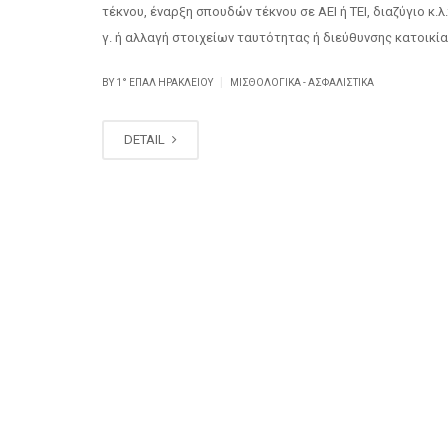
τέκνου, έναρξη σπουδών τέκνου σε ΑΕΙ ή ΤΕΙ, διαζύγιο κ.
γ. ή αλλαγή στοιχείων ταυτότητας ή διεύθυνσης κατοικίας
|
BY
1° ΕΠΑΛ ΗΡΑΚΛΕΊΟΥ
ΜΙΣΘΟΛΟΓΙΚΆ - ΑΣΦΑΛΙΣΤΙΚΆ
DETAIL