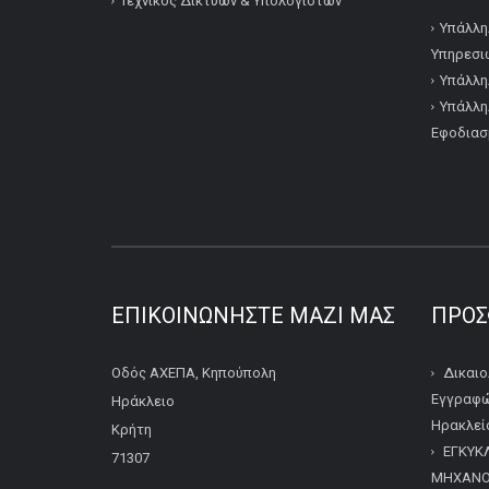
Τεχνικός Δικτύων & Υπολογιστών
Υπάλλη
Υπηρεσι
Υπάλλη
Υπάλλη
Εφοδιασ
ΕΠΙΚΟΙΝΩΝΉΣΤΕ ΜΑΖΊ ΜΑΣ
ΠΡΌΣ
Οδός ΑΧΕΠΑ, Κηπούπολη
Δικαιο
Εγγραφώ
Ηράκλειο
Ηρακλείο
Κρήτη
ΕΓΚΥΚ
71307
ΜΗΧΑΝΟΓ