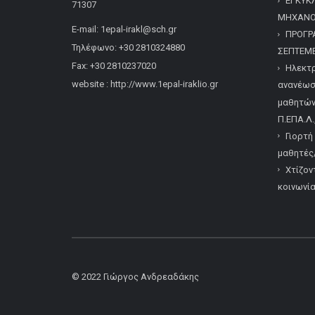
ΕΓΚΥΚ
71307
ΜΗΧΑΝΟΓ
E-mail: 1epal-irakl@sch.gr
ΠΡΟΓΡ
Τηλέφωνο: +30 2810324880
ΣΕΠΤΕΜΒ
Fax: +30 2810237020
Ηλεκτρ
website : http://www.1epal-iraklio.gr
ανανέωσ
μαθητών/
Π.ΕΠΑ.Λ.
Γιορτή
μαθητές/
Χτίζον
κοινωνί
© 2022
Γιώργος Ανδρεαδάκης