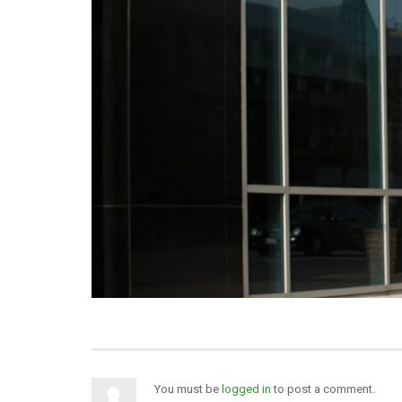
You must be
logged in
to post a comment.