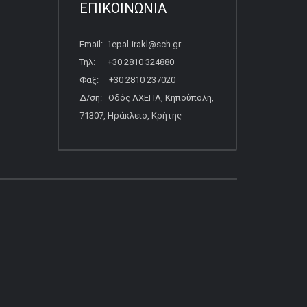
ΕΠΙΚΟΙΝΩΝΙΑ
Email: 1epal-irakl@sch.gr
Τηλ: +30 2810 324880
Φαξ: +30 2810 237020
Δ/ση: Οδός ΑΧΕΠΑ, Κηπούπολη,
71307, Ηράκλειο, Κρήτης