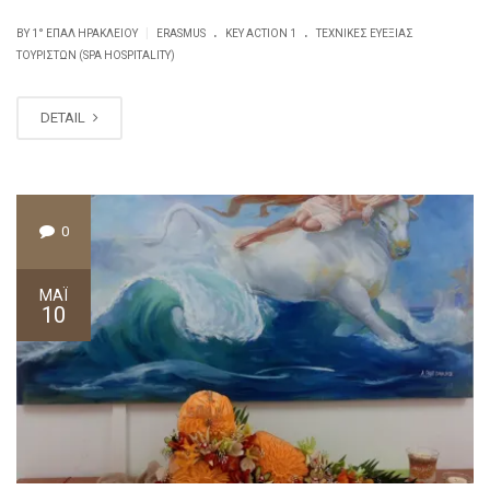
.
.
|
BY
1° ΕΠΑΛ ΗΡΑΚΛΕΊΟΥ
ERASMUS
KEY ACTION 1
ΤΕΧΝΙΚΈΣ ΕΥΕΞΊΑΣ
ΤΟΥΡΙΣΤΏΝ (SPA HOSPITALITY)
DETAIL
0
ΜΆΙ
10