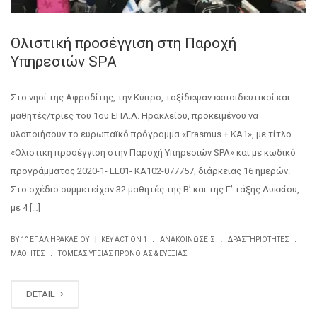
Ολιστική προσέγγιση στη Παροχή
Υπηρεσιών SPA
Στο νησί της Αφροδίτης, την Κύπρο, ταξίδεψαν εκπαιδευτικοί και
μαθητές/τριες του 1ου ΕΠΑ.Λ. Ηρακλείου, προκειμένου να
υλοποιήσουν το ευρωπαϊκό πρόγραμμα «Erasmus + ΚΑ1», με τίτλο
«Ολιστική προσέγγιση στην Παροχή Υπηρεσιών SPA» και με κωδικό
προγράμματος 2020-1- EL01- ΚΑ102-077757, διάρκειας 16 ημερών.
Στο σχέδιο συμμετείχαν 32 μαθητές της Β’ και της Γ’ τάξης Λυκείου,
με 4 […]
.
.
.
|
BY
1° ΕΠΑΛ ΗΡΑΚΛΕΊΟΥ
KEY ACTION 1
ΑΝΑΚΟΙΝΏΣΕΙΣ
ΔΡΑΣΤΗΡΙΌΤΗΤΕΣ
.
ΜΑΘΗΤΈΣ
ΤΟΜΈΑΣ ΥΓΕΊΑΣ ΠΡΌΝΟΙΑΣ & ΕΥΕΞΊΑΣ
DETAIL