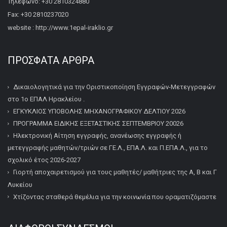
Τηλέφωνο: +30 2810324880
Fax: +30 2810237020
website : http://www.1epal-iraklio.gr
ΠΡΌΣΦΑΤΑ ΆΡΘΡΑ
Δικαιολογητικά για την Οριστικοποίηση Εγγραφών-Μετεγγραφών
στο 1ο ΕΠΑΛ Ηρακλείου .
ΕΓΚΥΚΛΙΟΣ ΥΠΟΒΟΛΗΣ ΜΗΧΑΝΟΓΡΑΦΙΚΟΥ ΔΕΛΤΙΟΥ 2026
ΠΡΟΓΡΑΜΜΑ ΕΙΔΙΚΗΣ ΕΞΕΤΑΣΤΙΚΗΣ ΣΕΠΤΕΜΒΡΙΟΥ 20026
Ηλεκτρονική Αίτηση εγγραφής, ανανέωσης εγγραφής ή
μετεγγραφής μαθητών/τριών σε ΓΕ.Λ., ΕΠΑ.Λ. και Π.ΕΠΑ.Λ., για το
σχολικό έτος 2026-2027
Γιορτή αποχαιρετισμού για τους μαθητές/ μαθήτριες της Α, Β και Γ
Λυκείου
Χτίζοντας σταθερά θεμέλια για την κοινωνία που οραματιζόμαστε