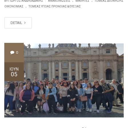
|
BY ΓΙΏΡΓΟΣ ΑΝΔΡΕΑΔΆΚΗΣ
ΑΝΑΚΟΙΝΏΣΕΙΣ
ΜΑΘΗΤΈΣ
ΤΟΜΈΑΣ ΔΙΟΊΚΗΣΗΣ
.
ΟΙΚΟΝΟΜΊΑΣ
ΤΟΜΈΑΣ ΥΓΕΊΑΣ ΠΡΌΝΟΙΑΣ & ΕΥΕΞΊΑΣ
DETAIL
0
ΙΟΎΝ
05