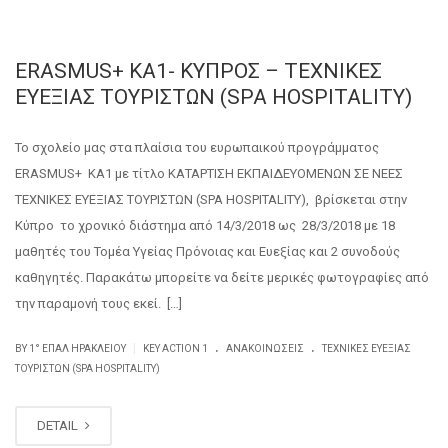
ERASMUS+ KA1- ΚΥΠΡΟΣ – ΤΕΧΝΙΚΕΣ
ΕΥΕΞΙΑΣ ΤΟΥΡΙΣΤΩΝ (SPA HOSPITALITY)
Το σχολείο μας στα πλαίσια του ευρωπαικού προγράμματος
ERASMUS+ KA1 με τίτλο ΚΑΤΑΡΤΙΣΗ ΕΚΠΑΙΔΕΥΟΜΕΝΩΝ ΣΕ ΝΕΕΣ
ΤΕΧΝΙΚΕΣ ΕΥΕΞΙΑΣ ΤΟΥΡΙΣΤΩΝ (SPA HOSPITALITY), βρίσκεται στην
Κύπρο το χρονικό διάστημα από 14/3/2018 ως 28/3/2018 με 18
μαθητές του Τομέα Υγείας Πρόνοιας και Ευεξίας και 2 συνοδούς
καθηγητές. Παρακάτω μπορείτε να δείτε μερικές φωτογραφίες από
την παραμονή τους εκεί. […]
.
.
|
BY
1° ΕΠΑΛ ΗΡΑΚΛΕΊΟΥ
KEY ACTION 1
ΑΝΑΚΟΙΝΏΣΕΙΣ
ΤΕΧΝΙΚΈΣ ΕΥΕΞΊΑΣ
ΤΟΥΡΙΣΤΏΝ (SPA HOSPITALITY)
DETAIL