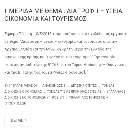
ΗΜΕΡΙΔΑ ΜΕ ΘΕΜΑ : ΔΙΑΤΡΟΦΗ – ΥΓΕΙΑ
ΟΙΚΟΝΟΜΙΑ ΚΑΙ ΤΟΥΡΙΣΜΟΣ
Σήμερα Πέμπτη 10/5/2018 παρουσιάσαμε στο σχολείο μας εργασία
με θέμα: ‘Διατροφή – υγεία – οικονομία και τουρισμός από την
Αρχαία Ελλάδα και την Μινωική Κρήτη μέχρι την Ελλάδα της
οικονομικής κρίσης και την Κρήτη του τουρισμού” Την εργασία
εκπόνησαν μαθητές της Β’ Τάξης του Τομέα Διοίκησης – Οικονομίας
και της Β’ Τάξης του Τομέα Υγείας-Πρόνοιας […]
.
.
|
BY
1° ΕΠΑΛ ΗΡΑΚΛΕΊΟΥ
ΑΝΑΚΟΙΝΏΣΕΙΣ
ΔΡΑΣΤΗΡΙΌΤΗΤΕΣ
ΤΟΜΈΑΣ
.
.
ΔΙΟΊΚΗΣΗΣ ΟΙΚΟΝΟΜΊΑΣ
ΤΟΜΈΑΣ ΥΓΕΊΑΣ ΠΡΌΝΟΙΑΣ & ΕΥΕΞΊΑΣ
ΥΠΆΛΛΗΛΟΣ
.
ΔΙΟΊΚΗΣΗΣ & ΟΙΚΟΝΟΜΙΚΏΝ ΥΠΗΡΕΣΙΏΝ
ΥΠΆΛΛΗΛΟΣ ΤΟΥΡΙΣΤΙΚΏΝ
ΕΠΙΧΕΙΡΉΣΕΩΝ
DETAIL