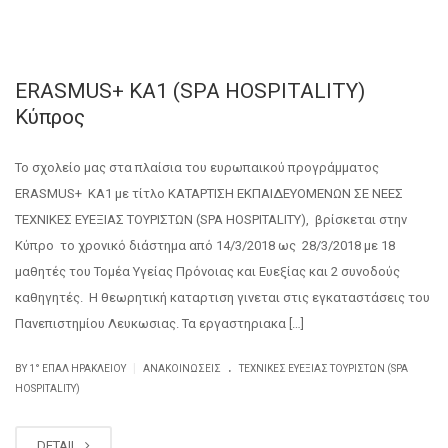
ERASMUS+ KA1 (SPA HOSPITALITY)
Κύπρος
Το σχολείο μας στα πλαίσια του ευρωπαικού προγράμματος
ERASMUS+ KA1 με τίτλο ΚΑΤΑΡΤΙΣΗ ΕΚΠΑΙΔΕΥΟΜΕΝΩΝ ΣΕ ΝΕΕΣ
ΤΕΧΝΙΚΕΣ ΕΥΕΞΙΑΣ ΤΟΥΡΙΣΤΩΝ (SPA HOSPITALITY), βρίσκεται στην
Κύπρο το χρονικό διάστημα από 14/3/2018 ως 28/3/2018 με 18
μαθητές του Τομέα Υγείας Πρόνοιας και Ευεξίας και 2 συνοδούς
καθηγητές. Η θεωρητική καταρτιση γινεται στις εγκαταστάσεις του
Πανεπιστημίου Λευκωσιας. Τα εργαστηριακα […]
.
|
BY
1° ΕΠΑΛ ΗΡΑΚΛΕΊΟΥ
ΑΝΑΚΟΙΝΏΣΕΙΣ
ΤΕΧΝΙΚΈΣ ΕΥΕΞΊΑΣ ΤΟΥΡΙΣΤΏΝ (SPA
HOSPITALITY)
DETAIL