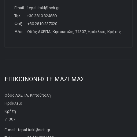
Email: 1epal-irakl@sch.gr
Τηλ: +30 2810 324880
Φαξ: +30 2810 237020
Δ/ση: Οδός ΑΧΕΠΑ, Κηπούπολη, 71307, Ηράκλειο, Κρήτης
ΕΠΙΚΟΙΝΩΝΉΣΤΕ ΜΑΖΊ ΜΑΣ
Οδός ΑΧΕΠΑ, Κηπούπολη
Ηράκλειο
Κρήτη
71307
E-mail: 1epal-irakl@sch.gr