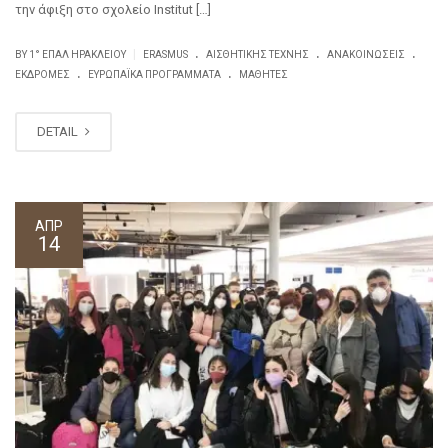
την άφιξη στο σχολείο Institut […]
.
.
.
|
BY
1° ΕΠΑΛ ΗΡΑΚΛΕΊΟΥ
ERASMUS
ΑΙΣΘΗΤΙΚΉΣ ΤΈΧΝΗΣ
ΑΝΑΚΟΙΝΏΣΕΙΣ
.
.
ΕΚΔΡΟΜΈΣ
ΕΥΡΩΠΑΪΚΆ ΠΡΟΓΡΆΜΜΑΤΑ
ΜΑΘΗΤΈΣ
DETAIL
ΑΠΡ
14