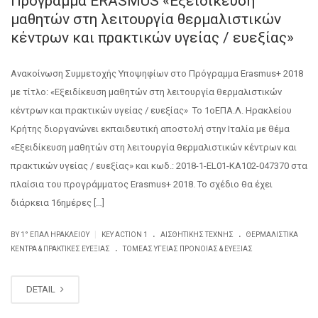
Πρόγραμμα ERASMUS «Εξειδίκευση
μαθητών στη λειτουργία θερμαλιστικών
κέντρων και πρακτικών υγείας / ευεξίας»
Ανακοίνωση Συμμετοχής Υποψηφίων στο Πρόγραμμα Erasmus+ 2018
με τίτλο: «Εξειδίκευση μαθητών στη λειτουργία θερμαλιστικών
κέντρων και πρακτικών υγείας / ευεξίας» Το 1οΕΠΑ.Λ. Ηρακλείου
Κρήτης διοργανώνει εκπαιδευτική αποστολή στην Ιταλία με θέμα
«Εξειδίκευση μαθητών στη λειτουργία θερμαλιστικών κέντρων και
πρακτικών υγείας / ευεξίας» και κωδ.: 2018-1-EL01-KA102-047370 στα
πλαίσια του προγράμματος Erasmus+ 2018. Το σχέδιο θα έχει
διάρκεια 16ημέρες […]
.
.
|
BY
1° ΕΠΑΛ ΗΡΑΚΛΕΊΟΥ
KEY ACTION 1
ΑΙΣΘΗΤΙΚΉΣ ΤΈΧΝΗΣ
ΘΕΡΜΑΛΙΣΤΙΚΆ
.
ΚΈΝΤΡΑ & ΠΡΑΚΤΙΚΈΣ ΕΥΕΞΊΑΣ
ΤΟΜΈΑΣ ΥΓΕΊΑΣ ΠΡΌΝΟΙΑΣ & ΕΥΕΞΊΑΣ
DETAIL