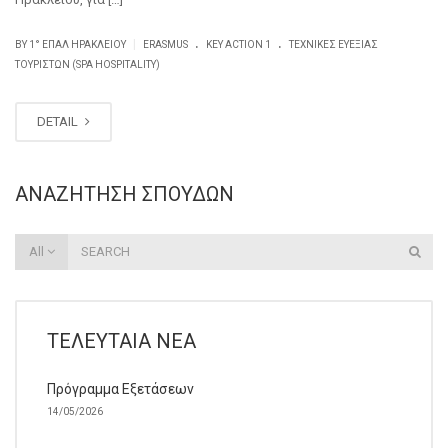
.
.
|
BY
1° ΕΠΑΛ ΗΡΑΚΛΕΊΟΥ
ERASMUS
KEY ACTION 1
ΤΕΧΝΙΚΈΣ ΕΥΕΞΊΑΣ
ΤΟΥΡΙΣΤΏΝ (SPA HOSPITALITY)
DETAIL
ΑΝΑΖΉΤΗΣΗ ΣΠΟΥΔΏΝ
All
ΤΕΛΕΥΤΑΊΑ ΝΈΑ
Πρόγραμμα Εξετάσεων
14/05/2026