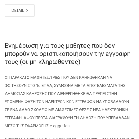
DETAIL
Ενημέρωση για τους μαθητές που δεν
μπορούν να οριστικοποιήσουν την εγγραφή
τους (οι μη κληρωθέντες)
OI ΠAPAKATΩ MAΘHTEΣ/TPIEΣ ΠOY ΔEN KΛHPΩΘHKAN NA
ΦOITHΣOYN ΣTO 1ο EΠAΛ, ΣYMΦΩNA ME TA AΠΟTEΛEΣMATA THΣ
ΔHMOΣIAΣ KΛHPΩΣHΣ ΠOY ΔIENEPΓHΘHKE ΘA ΠPEΠEI ΣTHN
EΠOMENH ΦAΣH TΩN HΛEKTPONIKΩN EΓΓPAΦΩN NA YΠOBAΛΛOYN
ΣE ENA AΛΛO ΣXOΛEIO ME ΔIAΘEΣIMEΣ ΘEΣEIΣ NEA HΛEKTPONIKH
EΓΓPAΦH, AΦOY ΠPΩTA ΔIAΓPAΨOYN TH ΔHΛΩΣH ΠOY YΠEBAΛΛAN,
MEΣΩ THΣ EΦAPMOΓHΣ e-eggrafes.
.
.