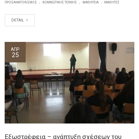
.
.
.
ΠΡΟΣΑΝΑΤΟΛΙΣΜΌΣ
ΚΟΜΜΩΤΙΚΉΣ ΤΈΧΝΗΣ
ΜΑΘΗΤΕΊΑ
ΜΑΘΗΤΈΣ
DETAIL
ΑΠΡ
25
Εξωστρέφεια – ανάπτυξη σχέσεων του