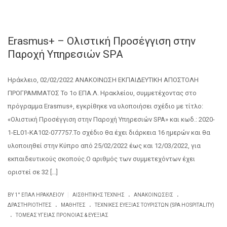
Erasmus+ – Ολιστική Προσέγγιση στην
Παροχή Υπηρεσιών SPA
Ηράκλειο, 02/02/2022 ΑΝΑΚΟΙΝΩΣΗ ΕΚΠΑΙΔΕΥΤΙΚΗ ΑΠΟΣΤΟΛΗ
ΠΡΟΓΡΑΜΜΑΤΟΣ Το 1ο ΕΠΑ.Λ. Ηρακλείου, συμμετέχοντας στο
πρόγραμμα Erasmus+, εγκρίθηκε να υλοποιήσει σχέδιο με τίτλο:
«Ολιστική Προσέγγιση στην Παροχή Υπηρεσιών SPA» και κωδ.: 2020-
1-EL01-KA102-077757.Το σχέδιο θα έχει διάρκεια 16 ημερών και θα
υλοποιηθεί στην Κύπρο από 25/02/2022 έως και 12/03/2022, για
εκπαιδευτικούς σκοπούς.Ο αριθμός των συμμετεχόντων έχει
οριστεί σε 32 […]
.
.
|
BY
1° ΕΠΑΛ ΗΡΑΚΛΕΊΟΥ
ΑΙΣΘΗΤΙΚΉΣ ΤΈΧΝΗΣ
ΑΝΑΚΟΙΝΏΣΕΙΣ
.
.
ΔΡΑΣΤΗΡΙΌΤΗΤΕΣ
ΜΑΘΗΤΈΣ
ΤΕΧΝΙΚΈΣ ΕΥΕΞΊΑΣ ΤΟΥΡΙΣΤΏΝ (SPA HOSPITALITY)
.
ΤΟΜΈΑΣ ΥΓΕΊΑΣ ΠΡΌΝΟΙΑΣ & ΕΥΕΞΊΑΣ