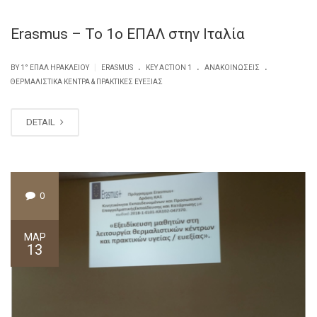
Erasmus – Το 1ο ΕΠΑΛ στην Ιταλία
.
.
.
|
BY
1° ΕΠΑΛ ΗΡΑΚΛΕΊΟΥ
ERASMUS
KEY ACTION 1
ΑΝΑΚΟΙΝΏΣΕΙΣ
ΘΕΡΜΑΛΙΣΤΙΚΆ ΚΈΝΤΡΑ & ΠΡΑΚΤΙΚΈΣ ΕΥΕΞΊΑΣ
DETAIL
0
ΜΑΡ
13