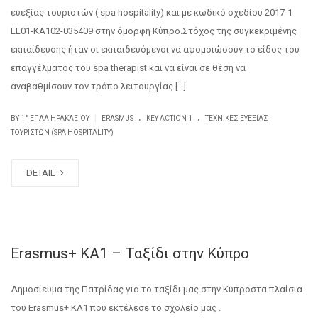
ευεξίας τουριστών ( spa hospitality) και με κωδικό σχεδίου 2017-1-
EL01-ΚΑ102-035409 στην όμορφη Κύπρο.Στόχος της συγκεκριμένης
εκπαίδευσης ήταν οι εκπαιδευόμενοι να αφομοιώσουν το είδος του
επαγγέλματος του spa therapist και να είναι σε θέση να
αναβαθμίσουν τον τρόπο λειτουργίας […]
.
.
|
BY
1° ΕΠΑΛ ΗΡΑΚΛΕΊΟΥ
ERASMUS
KEY ACTION 1
ΤΕΧΝΙΚΈΣ ΕΥΕΞΊΑΣ
ΤΟΥΡΙΣΤΏΝ (SPA HOSPITALITY)
DETAIL
Erasmus+ KA1 – Ταξίδι στην Κύπρο
Δημοσίευμα της Πατρίδας για το ταξίδι μας στην Κύπροστα πλαίσια
του Erasmus+ KA1 που εκτέλεσε το σχολείο μας .