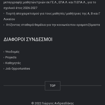
μετεγγραφής μαθητών/τριών σε ΓΕ.Λ., ΕΠΑ.Λ. και Π.ΕΠΑ.Λ., για το
σχολικό έτος 2026-2027
Γιορτή αποχαιρετισμού για τους μαθητές/ μαθήτριες της Α, Β και Γ
Λυκείου
Χτίζοντας σταθερά θεμέλια για την κοινωνία που οραματιζόμαστε
ΔΙΆΦΟΡΟΙ ΣΎΝΔΕΣΜΟΙ
Υποδομές
Projects
Καθηγητές
Job Opportunities
TOP
© 2022
Γιώργος Ανδρεαδάκης