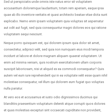
Sed ut perspiciatis unde omnis iste natus error sit voluptatem
accusantium doloremque laudantium, totam rem aperiam, eaque ipsa
quae ab illo inventore veritatis et quasi architecto beatae vitae dicta sunt
explicabo. Nemo enim ipsam voluptatem quia voluptas sit aspernatur
aut odit aut fugit, sed quia consequuntur magni dolores eos qui ratione
voluptatem sequi nesciunt.
Neque porro quisquam est, qui dolorem ipsum quia dolor sit amet,
consectetur, adipisci velit, sed quia non numquam eius modi tempora
incidunt ut labore et dolore magnam aliquam quaerat voluptatem. Ut
enim ad minima veniam, quis nostrum exercitationem ullam corporis
suscipit laboriosam, nisi ut aliquid ex ea commodi consequatur? Quis
autem vel eum iure reprehenderit qui in ea voluptate velit esse quam nihil
molestiae consequatur, vel illum qui dolorem eum fugiat quo voluptas
nulla pariatur.
At vero eos et accusamus et iusto odio dignissimos ducimus qui
blanditiis praesentium voluptatum deleniti atque corrupti quos dolores
et quas molestias excepturi sint occaecati cupiditate non provident,