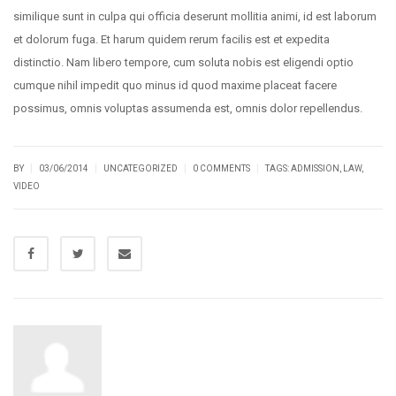
similique sunt in culpa qui officia deserunt mollitia animi, id est laborum
et dolorum fuga. Et harum quidem rerum facilis est et expedita
distinctio. Nam libero tempore, cum soluta nobis est eligendi optio
cumque nihil impedit quo minus id quod maxime placeat facere
possimus, omnis voluptas assumenda est, omnis dolor repellendus.
|
|
|
|
BY
03/06/2014
UNCATEGORIZED
0 COMMENTS
TAGS:
ADMISSION
,
LAW
,
VIDEO