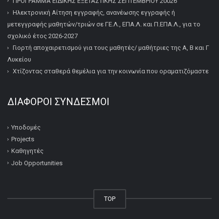
ΠΡΟΓΡΑΜΜΑ ΕΙΔΙΚΗΣ ΕΞΕΤΑΣΤΙΚΗΣ ΣΕΠΤΕΜΒΡΙΟΥ 20026
Ηλεκτρονική Αίτηση εγγραφής, ανανέωσης εγγραφής ή
μετεγγραφής μαθητών/τριών σε ΓΕ.Λ., ΕΠΑ.Λ. και Π.ΕΠΑ.Λ., για το
σχολικό έτος 2026-2027
Γιορτή αποχαιρετισμού για τους μαθητές/ μαθήτριες της Α, Β και Γ
Λυκείου
Χτίζοντας σταθερά θεμέλια για την κοινωνία που οραματιζόμαστε
ΔΙΆΦΟΡΟΙ ΣΎΝΔΕΣΜΟΙ
Υποδομές
Projects
Καθηγητές
Job Opportunities
TOP