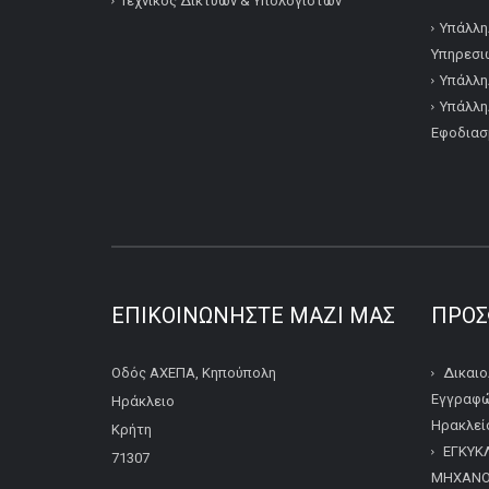
Τεχνικός Δικτύων & Υπολογιστών
Υπάλλη
Υπηρεσι
Υπάλλη
Υπάλλη
Εφοδιασ
ΕΠΙΚΟΙΝΩΝΉΣΤΕ ΜΑΖΊ ΜΑΣ
ΠΡΌΣ
Οδός ΑΧΕΠΑ, Κηπούπολη
Δικαιο
Εγγραφώ
Ηράκλειο
Ηρακλείο
Κρήτη
ΕΓΚΥΚ
71307
ΜΗΧΑΝΟΓ