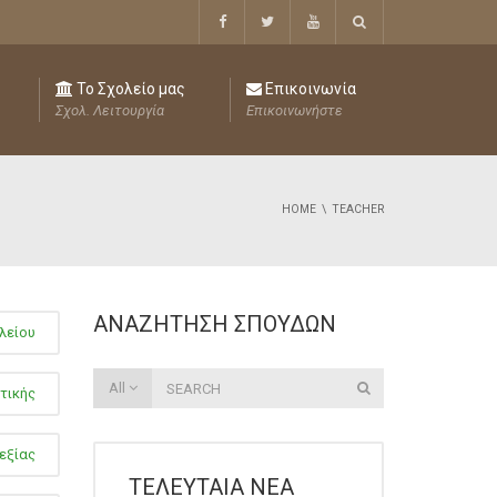
Το Σχολείο μας
Επικοινωνία
Σχολ. Λειτουργία
Επικοινωνήστε
HOME
TEACHER
ΑΝΑΖΉΤΗΣΗ ΣΠΟΥΔΏΝ
λείου
All
τικής
εξίας
ΤΕΛΕΥΤΑΊΑ ΝΈΑ