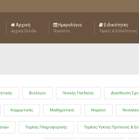
Αρχική
Ημερολόγιο
Ειδικότητες
Αρχική Σελίδα
Γεγονότα
Τομείς & Ειδικότητες
ητικής
Βιολόγοι
Γενικής Παιδείας
Διεύθυνση Σχο
Κομμωτικής
Μαθηματικοί
Νομικοί
Νοσηλευ
εσιών
Τομέας Πληροφορικής
Τομέας Υγείας Πρόνοιας & Ευ