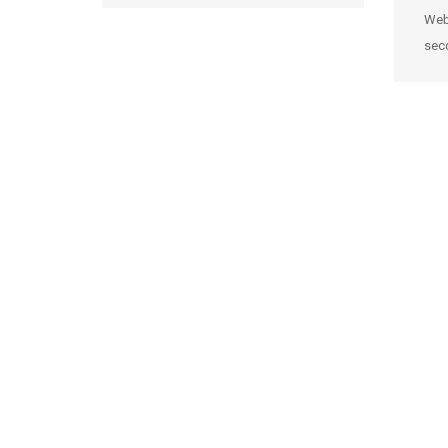
Web
sec