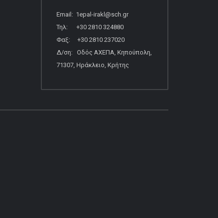
Email: 1epal-irakl@sch.gr
Τηλ: +30 2810 324880
Φαξ: +30 2810 237020
Δ/ση: Οδός ΑΧΕΠΑ, Κηπούπολη,
71307, Ηράκλειο, Κρήτης