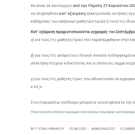
θα είναι σε λειτουργία
από την Πέμπτη 27 Αυγούστου 202
να υποβληθούν
κατ’ εξαίρεση
ηλεκτρονικές αιτήσεις εγ
κηδεμόνες των ανήλικων μαθητών/τριών ή τους/τις ίδιους
Κατ’ εξαίρεση πραγματοποιούνται εγγραφές τον Σεπτέμβρι
α) για τους/τις μαθητές/τριες που παραπέμφθηκαν στην εξ
β) για τους/τις απόφοιτους Γενικού Λυκείου ή Επαγγελματι
απόκτηση πτυχίου ειδικότητας και οι οποίοι/ες συμμετείχ
γ) για τους/τις μαθητές/τριες που αδυνατούσαν να εγγραφο
κ.λπ.)».
Στον παρακάτω σύνδεσμο μπορείτε να κατεβάσετε την σ
Ηλεκτρονικές-αιτήσεις-εγγραφών-ανανεώσεων-εγγραφών-μετεγγραφών
|
|
|
BY
1° ΕΠΑΛ ΗΡΑΚΛΕΊΟΥ
25/08/2020
ΑΝΑΚΟΙΝΏΣΕΙΣ
0 COMME