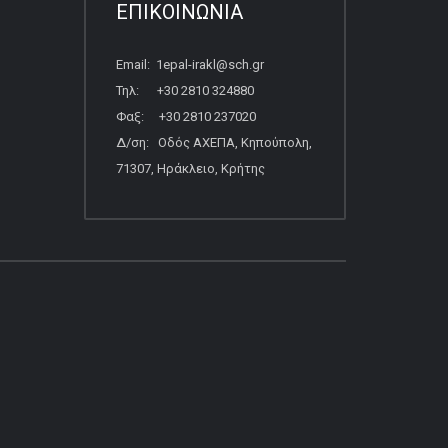
ΕΠΙΚΟΙΝΩΝΙΑ
Email: 1epal-irakl@sch.gr
Τηλ: +30 2810 324880
Φαξ: +30 2810 237020
Δ/ση: Οδός ΑΧΕΠΑ, Κηπούπολη,
71307, Ηράκλειο, Κρήτης