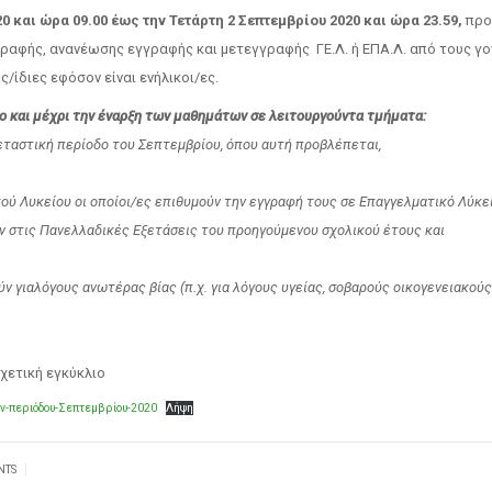
0 και ώρα 09.00 έως την Τετάρτη 2 Σεπτεμβρίου 2020 και ώρα 23.59,
προ
γραφής, ανανέωσης εγγραφής και μετεγγραφής ΓΕ.Λ. ή ΕΠΑ.Λ. από τους γο
/ίδιες εφόσον είναι ενήλικοι/ες.
ο και μέχρι την έναρξη των μαθημάτων σε λειτουργούντα τμήματα:
εταστική περίοδο του Σεπτεμβρίου, όπου αυτή προβλέπεται,
κού Λυκείου οι οποίοι/ες επιθυμούν την εγγραφή τους σε Επαγγελματικό Λύκει
αν στις Πανελλαδικές Εξετάσεις του προηγούμενου σχολικού έτους και
ύν γιαλόγους ανωτέρας βίας (π.χ. για λόγους υγείας, σοβαρούς οικογενειακού
χετική εγκύκλιο
-περιόδου-Σεπτεμβρίου-2020
Λήψη
|
NTS