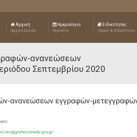
Αρχική
Ημερολόγιο
Ειδικότητες
Αρχική Σελίδα
Γεγονότα
Τομείς & Ειδικότητες
γγραφών-ανανεώσεων
ριόδου Σεπτεμβρίου 2020
αφών-ανανεώσεων εγγραφών-μετεγγραφώ
αφές
ps://e-eggrafes.minedu.gov.gr/