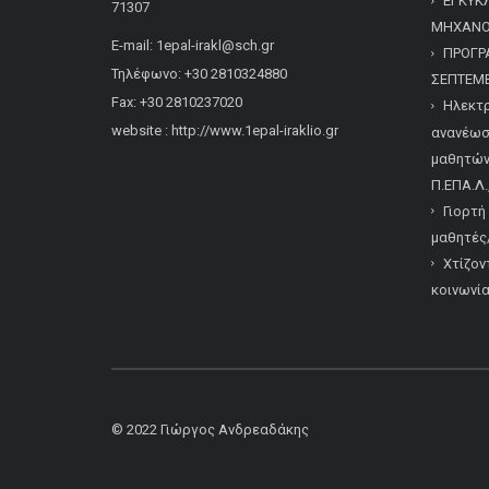
ΕΓΚΥΚ
71307
ΜΗΧΑΝΟΓ
E-mail: 1epal-irakl@sch.gr
ΠΡΟΓΡ
Τηλέφωνο: +30 2810324880
ΣΕΠΤΕΜΒ
Fax: +30 2810237020
Ηλεκτρ
website : http://www.1epal-iraklio.gr
ανανέωσ
μαθητών/
Π.ΕΠΑ.Λ.
Γιορτή
μαθητές/
Χτίζον
κοινωνί
© 2022
Γιώργος Ανδρεαδάκης