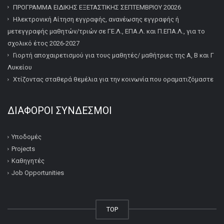
ΠΡΟΓΡΑΜΜΑ ΕΙΔΙΚΗΣ ΕΞΕΤΑΣΤΙΚΗΣ ΣΕΠΤΕΜΒΡΙΟΥ 20026
Ηλεκτρονική Αίτηση εγγραφής, ανανέωσης εγγραφής ή
μετεγγραφής μαθητών/τριών σε ΓΕ.Λ., ΕΠΑ.Λ. και Π.ΕΠΑ.Λ., για το
σχολικό έτος 2026-2027
Γιορτή αποχαιρετισμού για τους μαθητές/ μαθήτριες της Α, Β και Γ
Λυκείου
Χτίζοντας σταθερά θεμέλια για την κοινωνία που οραματιζόμαστε
ΔΙΆΦΟΡΟΙ ΣΎΝΔΕΣΜΟΙ
Υποδομές
Projects
Καθηγητές
Job Opportunities
TOP