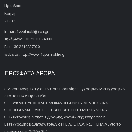
Ηράκλειο
Κρήτη
71307
E-mail: 1epal-irakl@sch.gr
Τηλέφωνο: +30 2810324880
Fax: +30 2810237020
website : http://www.1epal-iraklio.gr
ΠΡΌΣΦΑΤΑ ΆΡΘΡΑ
Δικαιολογητικά για την Οριστικοποίηση Εγγραφών-Μετεγγραφών
στο 1ο ΕΠΑΛ Ηρακλείου .
ΕΓΚΥΚΛΙΟΣ ΥΠΟΒΟΛΗΣ ΜΗΧΑΝΟΓΡΑΦΙΚΟΥ ΔΕΛΤΙΟΥ 2026
ΠΡΟΓΡΑΜΜΑ ΕΙΔΙΚΗΣ ΕΞΕΤΑΣΤΙΚΗΣ ΣΕΠΤΕΜΒΡΙΟΥ 20026
Ηλεκτρονική Αίτηση εγγραφής, ανανέωσης εγγραφής ή
μετεγγραφής μαθητών/τριών σε ΓΕ.Λ., ΕΠΑ.Λ. και Π.ΕΠΑ.Λ., για το
σχολικό έτος 2026-2027