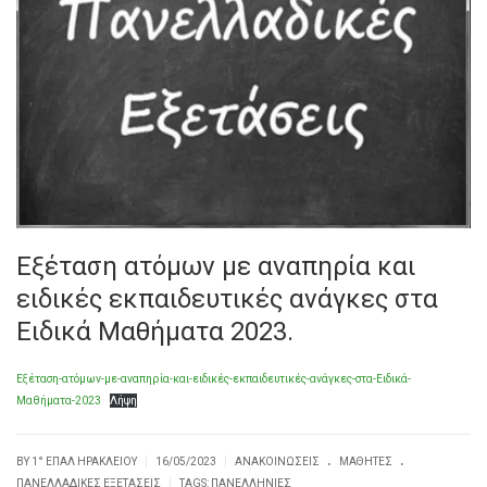
Εξέταση ατόμων με αναπηρία και
ειδικές εκπαιδευτικές ανάγκες στα
Ειδικά Μαθήματα 2023.
Εξέταση-ατόμων-με-αναπηρία-και-ειδικές-εκπαιδευτικές-ανάγκες-στα-Ειδικά-
Μαθήματα-2023
Λήψη
.
.
|
|
BY
1° ΕΠΑΛ ΗΡΑΚΛΕΊΟΥ
16/05/2023
ΑΝΑΚΟΙΝΏΣΕΙΣ
ΜΑΘΗΤΈΣ
|
ΠΑΝΕΛΛΑΔΙΚΈΣ ΕΞΕΤΆΣΕΙΣ
TAGS:
ΠΑΝΕΛΛΉΝΙΕΣ