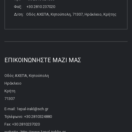
Φαξ: +30 2810 237020
Δ/ση: Οδός ΑΧΕΠΑ, Κηπούπολη, 71307, Ηράκλειο, Κρήτης
ΕΠΙΚΟΙΝΩΝΉΣΤΕ ΜΑΖΊ ΜΑΣ
Οδός ΑΧΕΠΑ, Κηπούπολη
Ηράκλειο
Κρήτη
71307
E-mail: 1epal-irakl@sch.gr
Τηλέφωνο: +30 2810324880
Fax: +30 2810237020
website : http://www.1epal-iraklio.gr