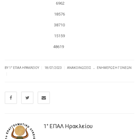
6962
18576
38710
15159
48619
.
|
|
BY
1° ΕΠΑΛ ΗΡΑΚΛΕΊΟΥ
18/07/2023
ΑΝΑΚΟΙΝΏΣΕΙΣ
ΕΝΗΜΈΡΩΣΗ ΓΟΝΈΩΝ
|
1° ΕΠΑΛ Ηρακλείου