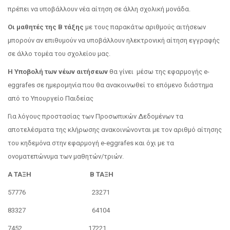
πρέπει να υποβάλλουν νέα αίτηση σε άλλη σχολική μονάδα.
Οι μαθητές της Β τάξης
με τους παρακάτω αριθμούς αιτήσεων
μπορούν αν επιθυμούν να υποβάλλουν ηλεκτρονική αίτηση εγγραφής
σε άλλο τομέα του σχολείου μας.
Η Υποβολή των νέων αιτήσεων
θα γίνει μέσω της εφαρμογής e-
eggrafes σε ημερομηνία που θα ανακοινωθεί το επόμενο διάστημα
από το Υπουργείο Παιδείας
Για λόγους προστασίας των Προσωπικών Δεδομένων τα
αποτελέσματα της κλήρωσης ανακοινώνονται με τον αριθμό αίτησης
του κηδεμόνα στην εφαρμογή e-eggrafes και όχι με τα
ονοματεπώνυμα των μαθητών/τριών.
Α ΤΑΞΗ Β ΤΑΞΗ
57776 23271
83327 64104
7452 17221