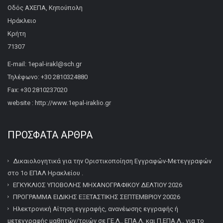
Οδός ΑΧΕΠΑ, Κηπούπολη
Ηράκλειο
Κρήτη
71307
E-mail: 1epal-irakl@sch.gr
Τηλέφωνο: +30 2810324880
Fax: +30 2810237020
website : http://www.1epal-iraklio.gr
ΠΡΌΣΦΑΤΑ ΆΡΘΡΑ
Δικαιολογητικά για την Οριστικοποίηση Εγγραφών-Μετεγγραφών
στο 1ο ΕΠΑΛ Ηρακλείου .
ΕΓΚΥΚΛΙΟΣ ΥΠΟΒΟΛΗΣ ΜΗΧΑΝΟΓΡΑΦΙΚΟΥ ΔΕΛΤΙΟΥ 2026
ΠΡΟΓΡΑΜΜΑ ΕΙΔΙΚΗΣ ΕΞΕΤΑΣΤΙΚΗΣ ΣΕΠΤΕΜΒΡΙΟΥ 20026
Ηλεκτρονική Αίτηση εγγραφής, ανανέωσης εγγραφής ή
μετεγγραφής μαθητών/τριών σε ΓΕ.Λ., ΕΠΑ.Λ. και Π.ΕΠΑ.Λ., για το