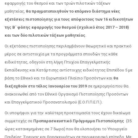
εφαρμογής του θεσμού και των τριών πιλοτικών τάξεων
μαθητείας,
θα πραγματοποιηθούν το επόμενο διάστημα νέες
εξετάσεις πιστοποίησης για τους απόφοιτους των 16 ειδικοτήτων
της Β΄ φάσης εφαρμογής του θεσμού (σχολικό έτος 2017 – 2018)
και των δύο πιλοτικών τάξεων μαθητείας
.
Οι εξετάσεις πιστοποίησης περιλαμβάνουν θεωρητικό και πρακτικό
μέρος σε αντιστοιχία με τα προγράμματα σπουδών της κάθε
ειδικότητας, οδηγούν στη λήψη Πτυχίου Επαγγελματικής
Εκπαίδευσης και Κατάρτισης αντίστοιχης ειδικότητας Επιπέδου 5 με
βάση το Εθνικό και το Ευρωπαϊκό Πλαίσιο Προσόντων και
θα
διεξαχθούν στο τέλος Ιανουαρίου του 2019
σε ημερομηνία που θα
ανακοινωθεί από τον Εθνικό Οργανισμό Πιστοποίησης Προσόντων
και Επαγγελματικού Προσανατολισμού (Ε.Ο.Π.Π.Ε.Π.).
Οι υποψήφιοι για την καλύτερη προετοιμασία τους έχουν δικαίωμα
συμμετοχής σε
Προπαρασκευστικό Πρόγραμμα Πιστοποίησης
(35
ώρες κατανεμημένες σε 7 5ωρα) που θα υλοποιήσει το Υπουργείο
Παιδείας, Έρευνας και Θρησκευμάτων σε περιφερειακό επίπεδο. Με