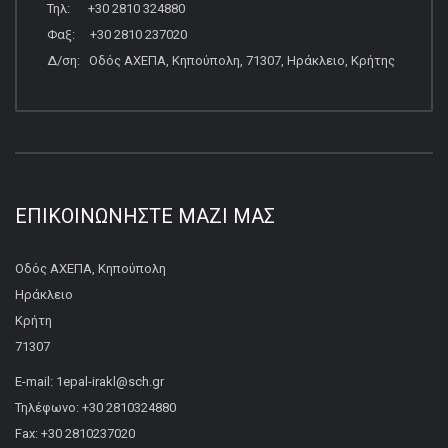
Τηλ: +30 2810 324880
Φαξ: +30 2810 237020
Δ/ση: Οδός ΑΧΕΠΑ, Κηπούπολη, 71307, Ηράκλειο, Κρήτης
ΕΠΙΚΟΙΝΩΝΉΣΤΕ ΜΑΖΊ ΜΑΣ
Οδός ΑΧΕΠΑ, Κηπούπολη
Ηράκλειο
Κρήτη
71307
E-mail: 1epal-irakl@sch.gr
Τηλέφωνο: +30 2810324880
Fax: +30 2810237020