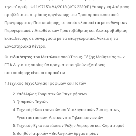
την υπ’ αριθμ. Φ11/97153/Δ4/2018 (ΦΕΚ 2230/Β) Υπουργική Απόφαση
προβλέπεται ο τρόπος οργάνωσης του Προπαρασκευαστικού
Προγράμματος Πιστοποίησης, το οποίο υλοποιείται με ευθύνη των
Περιφερειακών Διευθύνσεων Πρωτοβάθμιας και Δευτεροβάθμιας
Εκπαίδευσης σε συνεργασία με τα Επαγγελματικά Λύκεια ή τα
Εργαστηριακά Κέντρα.
Οι
ειδικότητες
του Μεταλυκειακού Έτους- Τάξης Μαθητείας των
ΕΠΑ.Λ. για τις οποίες θα πραγματοποιηθούν εξετάσεις
πιστοποίησης είναι οι παρακάτω:
1.Τεχνικός Τεχνολογίας Τροφίμων και Ποτών
Υπάλληλος Τουριστικών Επιχειρήσεων
Γραφικών Τεχνών
Τεχνικός Ηλεκτρονικών και Υπολογιστικών Συστημάτων,
Εγκαταστάσεων, Δικτύων και Τηλεπικοινωνιών
Τεχνικός Εγκαταστάσεων Ψύξης Αερισμού και Κλιματισμού
Βοηθός Ιατρικών –Βιολογικών Εργαστηρίων