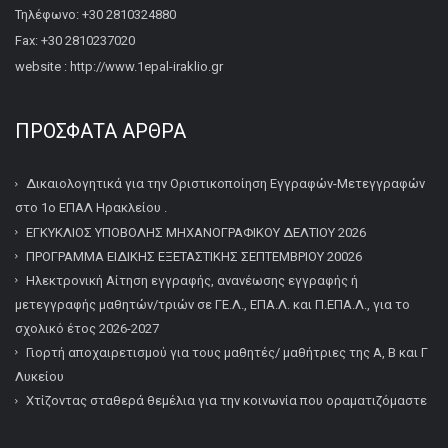
Τηλέφωνο: +30 2810324880
Fax: +30 2810237020
website : http://www.1epal-iraklio.gr
ΠΡΌΣΦΑΤΑ ΆΡΘΡΑ
Δικαιολογητικά για την Οριστικοποίηση Εγγραφών-Μετεγγραφών
στο 1ο ΕΠΑΛ Ηρακλείου .
ΕΓΚΥΚΛΙΟΣ ΥΠΟΒΟΛΗΣ ΜΗΧΑΝΟΓΡΑΦΙΚΟΥ ΔΕΛΤΙΟΥ 2026
ΠΡΟΓΡΑΜΜΑ ΕΙΔΙΚΗΣ ΕΞΕΤΑΣΤΙΚΗΣ ΣΕΠΤΕΜΒΡΙΟΥ 20026
Ηλεκτρονική Αίτηση εγγραφής, ανανέωσης εγγραφής ή
μετεγγραφής μαθητών/τριών σε ΓΕ.Λ., ΕΠΑ.Λ. και Π.ΕΠΑ.Λ., για το
σχολικό έτος 2026-2027
Γιορτή αποχαιρετισμού για τους μαθητές/ μαθήτριες της Α, Β και Γ
Λυκείου
Χτίζοντας σταθερά θεμέλια για την κοινωνία που οραματιζόμαστε