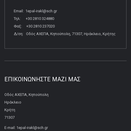
Email: 1epal-irakl@sch.gr
Τηλ: +30 2810 324880
Φαξ: +30 2810 237020
Δ/ση: Οδός ΑΧΕΠΑ, Κηπούπολη, 71307, Ηράκλειο, Κρήτης
ΕΠΙΚΟΙΝΩΝΉΣΤΕ ΜΑΖΊ ΜΑΣ
Οδός ΑΧΕΠΑ, Κηπούπολη
Ηράκλειο
Κρήτη
71307
E-mail: 1epal-irakl@sch.gr