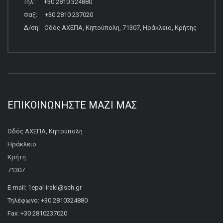
Τηλ: +30 2810 324880
Φαξ: +30 2810 237020
Δ/ση: Οδός ΑΧΕΠΑ, Κηπούπολη, 71307, Ηράκλειο, Κρήτης
ΕΠΙΚΟΙΝΩΝΉΣΤΕ ΜΑΖΊ ΜΑΣ
Οδός ΑΧΕΠΑ, Κηπούπολη
Ηράκλειο
Κρήτη
71307
E-mail: 1epal-irakl@sch.gr
Τηλέφωνο: +30 2810324880
Fax: +30 2810237020