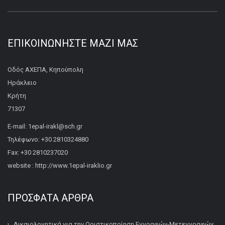
ΕΠΙΚΟΙΝΩΝΉΣΤΕ ΜΑΖΊ ΜΑΣ
Οδός ΑΧΕΠΑ, Κηπούπολη
Ηράκλειο
Κρήτη
71307
E-mail: 1epal-irakl@sch.gr
Τηλέφωνο: +30 2810324880
Fax: +30 2810237020
website : http://www.1epal-iraklio.gr
ΠΡΌΣΦΑΤΑ ΆΡΘΡΑ
Δικαιολογητικά για την Οριστικοποίηση Εγγραφών-Μετεγγραφών