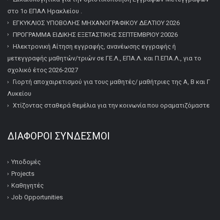
στο 1ο ΕΠΑΛ Ηρακλείου .
ΕΓΚΥΚΛΙΟΣ ΥΠΟΒΟΛΗΣ ΜΗΧΑΝΟΓΡΑΦΙΚΟΥ ΔΕΛΤΙΟΥ 2026
ΠΡΟΓΡΑΜΜΑ ΕΙΔΙΚΗΣ ΕΞΕΤΑΣΤΙΚΗΣ ΣΕΠΤΕΜΒΡΙΟΥ 20026
Ηλεκτρονική Αίτηση εγγραφής, ανανέωσης εγγραφής ή
μετεγγραφής μαθητών/τριών σε ΓΕ.Λ., ΕΠΑ.Λ. και Π.ΕΠΑ.Λ., για το
σχολικό έτος 2026-2027
Γιορτή αποχαιρετισμού για τους μαθητές/ μαθήτριες της Α, Β και Γ
Λυκείου
Χτίζοντας σταθερά θεμέλια για την κοινωνία που οραματιζόμαστε
ΔΙΆΦΟΡΟΙ ΣΎΝΔΕΣΜΟΙ
Υποδομές
Projects
Καθηγητές
Job Opportunities