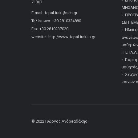
ΕΓΚΥΚ
71307
ΜΗΧΑΝΟΓ
E-mail: 1epal-irakl@sch.gr
ΠΡΟΓΡ
Τηλέφωνο: +30 2810324880
ΣΕΠΤΕΜΒ
Fax: +30 2810237020
Ηλεκτρ
website : http://www.1epal-iraklio.gr
ανανέωσ
μαθητών/
Π.ΕΠΑ.Λ.
Γιορτή
μαθητές/
Χτίζον
κοινωνί
© 2022
Γιώργος Ανδρεαδάκης