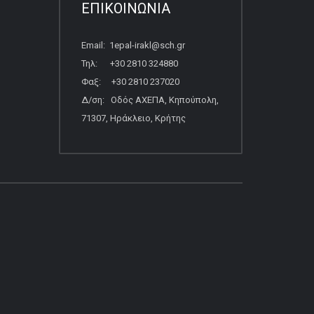
ΕΠΙΚΟΙΝΩΝΙΑ
Email: 1epal-irakl@sch.gr
Τηλ: +30 2810 324880
Φαξ: +30 2810 237020
Δ/ση: Οδός ΑΧΕΠΑ, Κηπούπολη,
71307, Ηράκλειο, Κρήτης