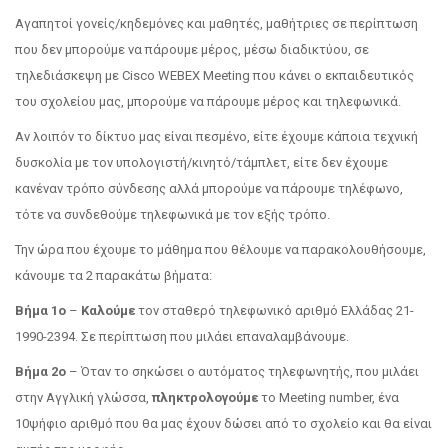
Αγαπητοί γονείς/κηδεμόνες και μαθητές, μαθήτριες σε περίπτωση
που δεν μπορούμε να πάρουμε μέρος, μέσω διαδικτύου, σε
τηλεδιάσκεψη με Cisco WEBEX Meeting που κάνει ο εκπαιδευτικός
του σχολείου μας, μπορούμε να πάρουμε μέρος και τηλεφωνικά.
Αν λοιπόν το δίκτυο μας είναι πεσμένο, είτε έχουμε κάποια τεχνική
δυσκολία με τον υπολογιστή/κινητό/τάμπλετ, είτε δεν έχουμε
κανέναν τρόπο σύνδεσης αλλά μπορούμε να πάρουμε τηλέφωνο,
τότε να συνδεθούμε τηλεφωνικά με τον εξής τρόπο.
Την ώρα που έχουμε το μάθημα που θέλουμε να παρακολουθήσουμε,
κάνουμε τα 2 παρακάτω βήματα:
Βήμα 1ο
–
Καλούμε
τον σταθερό τηλεφωνικό αριθμό Ελλάδας 21-
1990-2394. Σε περίπτωση που μιλάει επαναλαμβάνουμε.
Βήμα 2ο
– Όταν το σηκώσει ο αυτόματος τηλεφωνητής, που μιλάει
στην Αγγλική γλώσσα,
πληκτρολογούμε
το Meeting number, ένα
10ψήφιο αριθμό που θα μας έχουν δώσει από το σχολείο και θα είναι