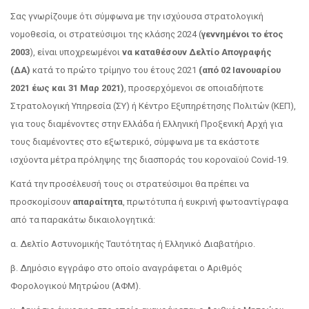
Σας γνωρίζουμε ότι σύμφωνα με την ισχύουσα στρατολογική
νομοθεσία, οι στρατεύσιμοι της κλάσης 2024 (
γεννημένοι το έτος
2003
), είναι υποχρεωμένοι
να καταθέσουν Δελτίο Απογραφής
(ΔΑ)
κατά το πρώτο τρίμηνο του έτους 2021
(από 02 Ιανουαρίου
2021 έως και 31 Μαρ 2021
)
, προσερχόμενοι σε οποιαδήποτε
Στρατολογική Υπηρεσία (ΣΥ) ή Κέντρο Εξυπηρέτησης Πολιτών (ΚΕΠ),
για τους διαμένοντες στην Ελλάδα ή Ελληνική Προξενική Αρχή για
τους διαμένοντες στο εξωτερικό, σύμφωνα με τα εκάστοτε
ισχύοντα μέτρα πρόληψης της διασποράς του κοροναϊού Covid-19.
Κατά την προσέλευσή τους οι στρατεύσιμοι θα πρέπει να
προσκομίσουν
απαραίτητα
, πρωτότυπα ή ευκρινή φωτοαντίγραφα
από τα παρακάτω δικαιολογητικά:
α. Δελτίο Αστυνομικής Ταυτότητας ή Ελληνικό Διαβατήριο.
β. Δημόσιο εγγράφο στο οποίο αναγράφεται ο Αριθμός
Φορολογικού Μητρώου (ΑΦΜ).