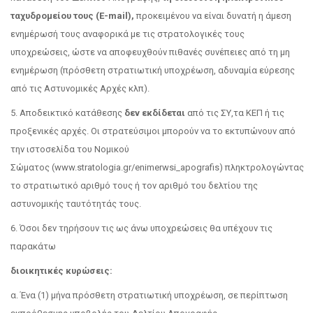
ταχυδρομείου τους (
E-mail),
προκειμένου να είναι δυνατή η άμεση
ενημέρωσή τους αναφορικά με τις στρατολογικές τους
υποχρεώσεις, ώστε να αποφευχθούν πιθανές συνέπειες από τη μη
ενημέρωση (πρόσθετη στρατιωτική υποχρέωση, αδυναμία εύρεσης
από τις Αστυνομικές Αρχές κλπ).
5. Αποδεικτικό κατάθεσης
δεν εκδίδεται
από τις ΣΥ,τα ΚΕΠ ή τις
προξενικές αρχές. Οι στρατεύσιμοι μπορούν να το εκτυπώνουν από
την ιστοσελίδα του Νομικού
Σώματος (www.stratologia.gr/enimerwsi_apografis) πληκτρολογώντας
το στρατιωτικό αριθμό τους ή τον αριθμό του δελτίου της
αστυνομικής ταυτότητάς τους.
6. Όσοι δεν τηρήσουν τις ως άνω υποχρεώσεις θα υπέχουν τις
παρακάτω
διοικητικές κυρώσεις:
α. Ένα (1) μήνα πρόσθετη στρατιωτική υποχρέωση, σε περίπτωση