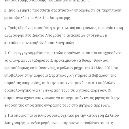
εκπρόθεσμης υποβολής του Δελτίου Απογραφής.
β. Δύο (2) μήνες πρόσθετη στρατιωτική υποχρέωση, σε περίπτωση
μη υποβολής του Δελτίου Απογραφής.
γ. Τρείς (3) μήνες πρόσθετη στρατιωτική υποχρέωση, σε περίπτωση
αναγραφής στο Δελτίο Απογραφής ανακριβών στοιχείων ή
κατάθεσης ανακριβών δικαιολογητικών.
7. Οι μη εγγεγραμμένοι σε μητρώο αρρένων, οι οποίοι υποχρεούνται
να απογραφούν (αδήλωτοι), προκειμένου να θεωρηθούν ως
εμπροθέσμως καταθέσαντες, οφείλουν μέχρι την 31 Μαρ 2021, να
υποβάλουν στην αρμόδια Στρατολογική Υπηρεσία βεβαίωση της
αρμόδιας υπηρεσίας, από την οποία να προκύπτει ότι υπέβαλαν
δικαιολογητικά για την εγγραφή τους σε μητρώα αρρένων. Οι
παραπάνω έχουν υποχρέωση να απογραφούν εντός μηνός από την
έκδοση της απόφασης εγγραφής τους στο μητρώο αρρένων.
8. Για οποιαδήποτε πληροφορία σχετικά με την κατάθεση Δελτίου
Απογραφής, οι ενδιαφερόμενοι μπορούν να απευθύνονται στις