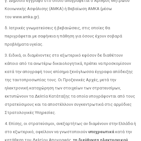
γ. Δημόσιο έγγραφο στο οποίο αναγράφεται ο Αριθμός Μητρώου
Κοινωνικής Ασφάλισης (ΑΜΚΑ) ή Βεβαίωση ΑΜΚΑ (μέσω
του www.amka.gr).
δ. Ιατρικές γνωματεύσεις ή βεβαιώσεις, στις οποίες θα
περιγράφεται με σαφήνεια η πάθηση για όσους έχουν σοβαρά
προβλήματα υγείας.
3. Ειδικά, οι διαμένοντες στο εξωτερικό εφόσον δε διαθέτουν
κάποιο από τα ανωτέρω δικαιολογητικά, πρέπει να προσκομίσουν
κατά την απογραφή τους επίσημα ξενόγλωσσα έγγραφα απόδειξης
της ταυτοπροσωπίας τους. Οι Προξενικές Αρχές, μετά την
ηλεκτρονική καταχώρηση των στοιχείων των στρατευσίμων,
εκτυπώνουν τα Δελτία Κατάταξης τα οποία υπογράφονται από τους
στρατεύσιμους και τα αποστέλλουν συγκεντρωτικά στις αρμόδιες
Στρατολογικές Υπηρεσίες.
4. Επίσης, οι στρατεύσιμοι, ανεξαρτήτως αν διαμένουν στην Ελλάδα ή
στο εξωτερικό, οφείλουν να γνωστοποιούν
υποχρεωτικά
κατά την
κατάθεση του Δελτίου Απογραφής,
τη διεύθυνση ηλεκτρονικού