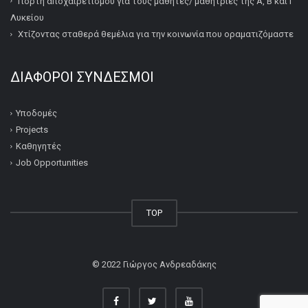
Γιορτή αποχαιρετισμού για τους μαθητές/ μαθήτριες της Α, Β και Γ
Λυκείου
Χτίζοντας σταθερά θεμέλια για την κοινωνία που οραματιζόμαστε
ΔΙΆΦΟΡΟΙ ΣΎΝΔΕΣΜΟΙ
Υποδομές
Projects
Καθηγητές
Job Opportunities
TOP
© 2022
Γιώργος Ανδρεαδάκης