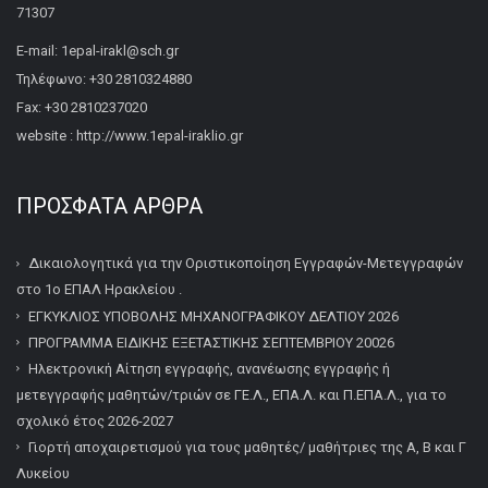
71307
E-mail: 1epal-irakl@sch.gr
Τηλέφωνο: +30 2810324880
Fax: +30 2810237020
website : http://www.1epal-iraklio.gr
ΠΡΌΣΦΑΤΑ ΆΡΘΡΑ
Δικαιολογητικά για την Οριστικοποίηση Εγγραφών-Μετεγγραφών
στο 1ο ΕΠΑΛ Ηρακλείου .
ΕΓΚΥΚΛΙΟΣ ΥΠΟΒΟΛΗΣ ΜΗΧΑΝΟΓΡΑΦΙΚΟΥ ΔΕΛΤΙΟΥ 2026
ΠΡΟΓΡΑΜΜΑ ΕΙΔΙΚΗΣ ΕΞΕΤΑΣΤΙΚΗΣ ΣΕΠΤΕΜΒΡΙΟΥ 20026
Ηλεκτρονική Αίτηση εγγραφής, ανανέωσης εγγραφής ή
μετεγγραφής μαθητών/τριών σε ΓΕ.Λ., ΕΠΑ.Λ. και Π.ΕΠΑ.Λ., για το
σχολικό έτος 2026-2027
Γιορτή αποχαιρετισμού για τους μαθητές/ μαθήτριες της Α, Β και Γ
Λυκείου