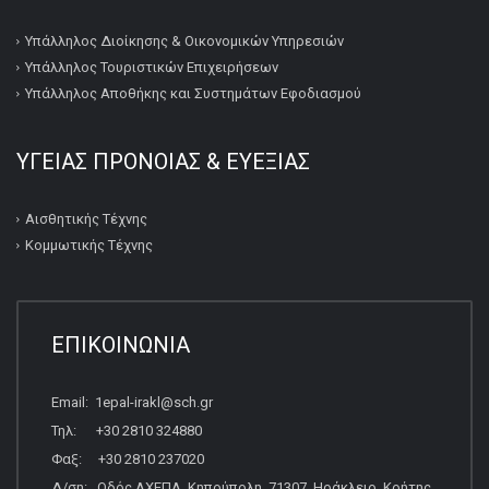
Υπάλληλος Διοίκησης & Οικονομικών Υπηρεσιών
Υπάλληλος Τουριστικών Επιχειρήσεων
Υπάλληλος Αποθήκης και Συστημάτων Εφοδιασμού
ΥΓΕΙΑΣ ΠΡΟΝΟΙΑΣ & ΕΥΕΞΙΑΣ
Αισθητικής Τέχνης
Κομμωτικής Τέχνης
ΕΠΙΚΟΙΝΩΝΙΑ
Email: 1epal-irakl@sch.gr
Τηλ: +30 2810 324880
Φαξ: +30 2810 237020
Δ/ση: Οδός ΑΧΕΠΑ, Κηπούπολη, 71307, Ηράκλειο, Κρήτης