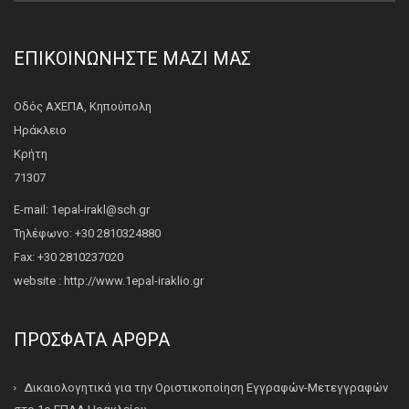
ΕΠΙΚΟΙΝΩΝΉΣΤΕ ΜΑΖΊ ΜΑΣ
Οδός ΑΧΕΠΑ, Κηπούπολη
Ηράκλειο
Κρήτη
71307
E-mail: 1epal-irakl@sch.gr
Τηλέφωνο: +30 2810324880
Fax: +30 2810237020
website : http://www.1epal-iraklio.gr
ΠΡΌΣΦΑΤΑ ΆΡΘΡΑ
Δικαιολογητικά για την Οριστικοποίηση Εγγραφών-Μετεγγραφών