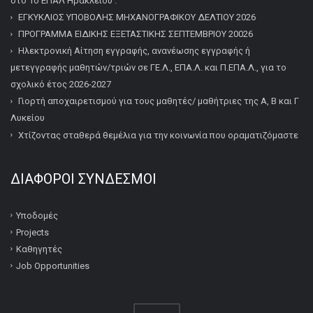
στο 1ο ΕΠΑΛ Ηρακλείου .
ΕΓΚΥΚΛΙΟΣ ΥΠΟΒΟΛΗΣ ΜΗΧΑΝΟΓΡΑΦΙΚΟΥ ΔΕΛΤΙΟΥ 2026
ΠΡΟΓΡΑΜΜΑ ΕΙΔΙΚΗΣ ΕΞΕΤΑΣΤΙΚΗΣ ΣΕΠΤΕΜΒΡΙΟΥ 20026
Ηλεκτρονική Αίτηση εγγραφής, ανανέωσης εγγραφής ή
μετεγγραφής μαθητών/τριών σε ΓΕ.Λ., ΕΠΑ.Λ. και Π.ΕΠΑ.Λ., για το
σχολικό έτος 2026-2027
Γιορτή αποχαιρετισμού για τους μαθητές/ μαθήτριες της Α, Β και Γ
Λυκείου
Χτίζοντας σταθερά θεμέλια για την κοινωνία που οραματιζόμαστε
ΔΙΆΦΟΡΟΙ ΣΎΝΔΕΣΜΟΙ
Υποδομές
Projects
Καθηγητές
Job Opportunities