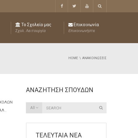
Το Σχολείο μας
Επικοινωνία
Σχολ. Λειτουργία
Επικοινωνήστε
HOME
ΑΝΑΚΟΙΝΏΣΕΙΣ
ΑΝΑΖΉΤΗΣΗ ΣΠΟΥΔΏΝ
ΣΧΟΛΩΝ
All
Λ .
ΤΕΛΕΥΤΑΊΑ ΝΈΑ