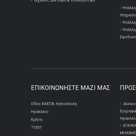
Τεχνικός Δικτύων & Υπολογιστών
Υπάλλη
Υπηρεσι
Υπάλλη
Υπάλλη
Εφοδιασ
ΕΠΙΚΟΙΝΩΝΉΣΤΕ ΜΑΖΊ ΜΑΣ
ΠΡΌΣ
Οδός ΑΧΕΠΑ, Κηπούπολη
Δικαιο
Εγγραφώ
Ηράκλειο
Ηρακλείο
Κρήτη
ΕΓΚΥΚ
71307
ΜΗΧΑΝΟΓ