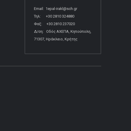
Email: 1epal-irakl@sch.gr
Τηλ: +30 2810 324880
Φαξ: +30 2810 237020
Δ/ση: Οδός ΑΧΕΠΑ, Κηπούπολη,
71307, Ηράκλειο, Κρήτης