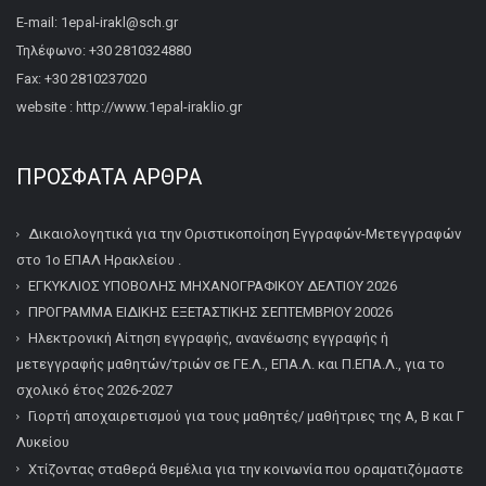
E-mail: 1epal-irakl@sch.gr
Τηλέφωνο: +30 2810324880
Fax: +30 2810237020
website : http://www.1epal-iraklio.gr
ΠΡΌΣΦΑΤΑ ΆΡΘΡΑ
Δικαιολογητικά για την Οριστικοποίηση Εγγραφών-Μετεγγραφών
στο 1ο ΕΠΑΛ Ηρακλείου .
ΕΓΚΥΚΛΙΟΣ ΥΠΟΒΟΛΗΣ ΜΗΧΑΝΟΓΡΑΦΙΚΟΥ ΔΕΛΤΙΟΥ 2026
ΠΡΟΓΡΑΜΜΑ ΕΙΔΙΚΗΣ ΕΞΕΤΑΣΤΙΚΗΣ ΣΕΠΤΕΜΒΡΙΟΥ 20026
Ηλεκτρονική Αίτηση εγγραφής, ανανέωσης εγγραφής ή
μετεγγραφής μαθητών/τριών σε ΓΕ.Λ., ΕΠΑ.Λ. και Π.ΕΠΑ.Λ., για το
σχολικό έτος 2026-2027
Γιορτή αποχαιρετισμού για τους μαθητές/ μαθήτριες της Α, Β και Γ
Λυκείου
Χτίζοντας σταθερά θεμέλια για την κοινωνία που οραματιζόμαστε