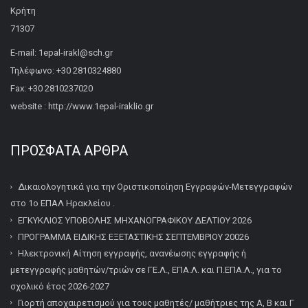
Κρήτη
71307
E-mail: 1epal-irakl@sch.gr
Τηλέφωνο: +30 2810324880
Fax: +30 2810237020
website : http://www.1epal-iraklio.gr
ΠΡΌΣΦΑΤΑ ΆΡΘΡΑ
Δικαιολογητικά για την Οριστικοποίηση Εγγραφών-Μετεγγραφών
στο 1ο ΕΠΑΛ Ηρακλείου .
ΕΓΚΥΚΛΙΟΣ ΥΠΟΒΟΛΗΣ ΜΗΧΑΝΟΓΡΑΦΙΚΟΥ ΔΕΛΤΙΟΥ 2026
ΠΡΟΓΡΑΜΜΑ ΕΙΔΙΚΗΣ ΕΞΕΤΑΣΤΙΚΗΣ ΣΕΠΤΕΜΒΡΙΟΥ 20026
Ηλεκτρονική Αίτηση εγγραφής, ανανέωσης εγγραφής ή
μετεγγραφής μαθητών/τριών σε ΓΕ.Λ., ΕΠΑ.Λ. και Π.ΕΠΑ.Λ., για το
σχολικό έτος 2026-2027
Γιορτή αποχαιρετισμού για τους μαθητές/ μαθήτριες της Α, Β και Γ