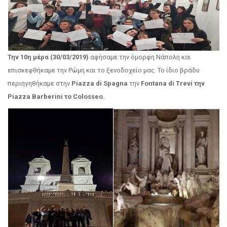
Την 10η μέρα (30/03/2019)
αφήσαμε την όμορφη Νάπολη και
επισκεφθήκαμε την Ρώμη και το ξενοδοχείο μας. Το ίδιο βράδυ
περιηγηθήκαμε στην
Piazza di Spagna
την
Fontana di Trevi την
Piazza Barberini το Colosseo.