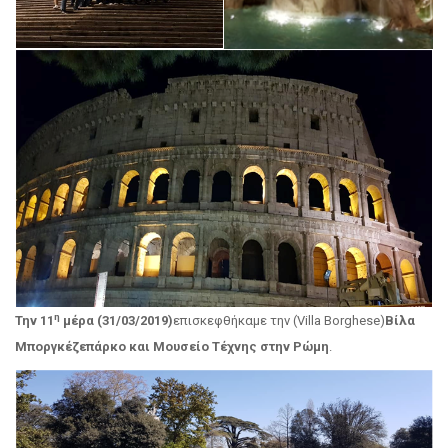
η
Την 11
μέρα (31/03/2019)
επισκεφθήκαμε την (Villa Borghese)
Βίλα
Μποργκέζεπάρκο και Μουσείο Τέχνης στην Ρώμη
.