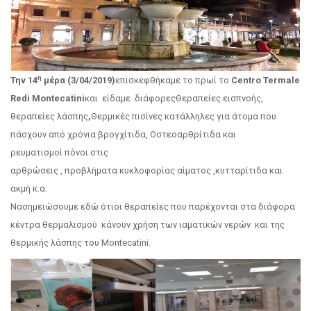
η
Την 14
μέρα (3/04/2019)
επισκεφθήκαμε το πρωί το
Centro Termale
Redi Montecatini
και είδαμε διάφορεςΘεραπείες εισπνοής,
θεραπείες λάσπης
,
Θερμικές πισίνες κατάλληλες για άτομα που
πάσχουν από χρόνια βρογχίτιδα, Οστεοαρθρίτιδα και
ρευματισμοί πόνοι στις
αρθρώσεις , προβλήματα κυκλοφορίας αίματος ,κυτταρίτιδα και
ακμή κ.α.
Νασημειώσουμε εδώ ότιοι θεραπείες που παρέχονται στα διάφορα
κέντρα θερμαλισμού κάνουν χρήση των ιαματικών νερών και της
θερμικής λάσπης του Montecatini.