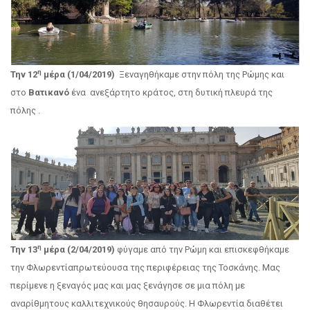
η
Την 12
μέρα (1/04/2019)
Ξεναγηθήκαμε στην πόλη της Ρώμης και
στο
Βατικανό
ένα ανεξάρτητο κράτος, στη δυτική πλευρά της
πόλης .
η
Την 13
μέρα (2/04/2019)
φύγαμε από την Ρώμη και επισκεφθήκαμε
την Φλωρεντίαπρωτεύουσα της περιφέρειας της Τοσκάνης. Μας
περίμενε η ξεναγός μας και μας ξενάγησε σε μια πόλη με
αναρίθμητους καλλιτεχνικούς θησαυρούς. Η Φλωρεντία διαθέτει