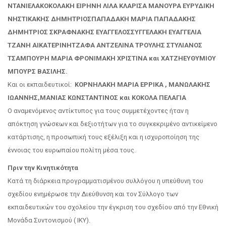
ΝΤΑΝΙΕΛΑΚΟΚΟΛΑΚΗ ΕΙΡΗΝΗ ΛΙΛΑ ΚΛΑΡΙΣΑ ΜΑΝΟΥΡΑ ΕΥΡΥΔΙΚΗ
ΝΗΣΤΙΚΑΚΗΣ ΔΗΜΗΤΡΙΟΣΠΑΠΑΔΑΚΗ ΜΑΡΙΑ ΠΑΠΑΔΑΚΗΣ
ΔΗΜΗΤΡΙΟΣ ΣΚΡΑΦΝΑΚΗΣ ΕΥΑΓΓΕΛΟΣΣΥΓΓΕΛΑΚΗ ΕΥΑΓΓΕΛΙΑ
ΤΖΑΝΗ ΑΙΚΑΤΕΡΙΝΗΤΖΑΦΑ ΑΝΤΖΕΛΙΝΑ ΤΡΟΥΛΗΣ ΣΤΥΛΙΑΝΟΣ
ΤΣΑΜΠΟΥΡΗ ΜΑΡΙΑ ΦΡΟΝΙΜΑΚΗ ΧΡΙΣΤΙΝΑ και ΧΑΤΖΗΕΥΘΥΜΙΟΥ
ΜΠΟΥΡΣ ΒΑΣΙΛΗΣ.
Και οι εκπαιδευτικοί:
ΚΟΡΝΗΛΑΚΗ ΜΑΡΙΑ ΕΡΡΙΚΑ , ΜΑΝΩΛΑΚΗΣ
ΙΩΑΝΝΗΣ,ΜΑΝΙΑΣ ΚΩΝΣΤΑΝΤΙΝΟΣ και ΚΟΚΟΛΑ ΠΕΛΑΓΙΑ
Ο αναμενόμενος αντίκτυπος για τους συμμετέχοντες ήταν η
απόκτηση γνώσεων και δεξιοτήτων για το συγκεκριμένο αντικείμενο
κατάρτισης, η προσωπική τους εξέλιξη και η ισχυροποίηση της
έννοιας του ευρωπαίου πολίτη μέσα τους.
Πριν την Κινητικότητα
Κατά τη διάρκεια προγραμματισμένου συλλόγου η υπεύθυνη του
σχεδίου ενημέρωσε την Διεύθυνση και τον Σύλλογο των
εκπαιδευτικών του σχολείου την έγκριση του σχεδίου από την Εθνική
Μονάδα Συντονισμού ( ΙΚΥ).