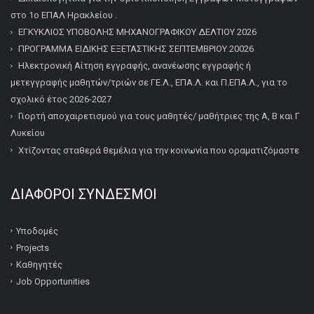
στο 1ο ΕΠΑΛ Ηρακλείου .
ΕΓΚΥΚΛΙΟΣ ΥΠΟΒΟΛΗΣ ΜΗΧΑΝΟΓΡΑΦΙΚΟΥ ΔΕΛΤΙΟΥ 2026
ΠΡΟΓΡΑΜΜΑ ΕΙΔΙΚΗΣ ΕΞΕΤΑΣΤΙΚΗΣ ΣΕΠΤΕΜΒΡΙΟΥ 20026
Ηλεκτρονική Αίτηση εγγραφής, ανανέωσης εγγραφής ή
μετεγγραφής μαθητών/τριών σε ΓΕ.Λ., ΕΠΑ.Λ. και Π.ΕΠΑ.Λ., για το
σχολικό έτος 2026-2027
Γιορτή αποχαιρετισμού για τους μαθητές/ μαθήτριες της Α, Β και Γ
Λυκείου
Χτίζοντας σταθερά θεμέλια για την κοινωνία που οραματιζόμαστε
ΔΙΆΦΟΡΟΙ ΣΎΝΔΕΣΜΟΙ
Υποδομές
Projects
Καθηγητές
Job Opportunities