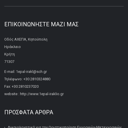
ΕΠΙΚΟΙΝΩΝΉΣΤΕ ΜΑΖΊ ΜΑΣ
Οδός ΑΧΕΠΑ, Κηπούπολη
Ηράκλειο
Κρήτη
71307
E-mail: 1epal-irakl@sch.gr
Τηλέφωνο: +30 2810324880
Fax: +30 2810237020
website : http://www.1epal-iraklio.gr
ΠΡΌΣΦΑΤΑ ΆΡΘΡΑ
Δικαιολογητικά για την Οριστικοποίηση Εγγραφών-Μετεγγραφών