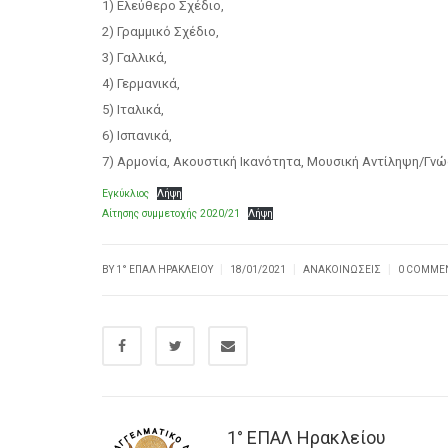
1) Ελεύθερο Σχέδιο,
2) Γραμμικό Σχέδιο,
3) Γαλλικά,
4) Γερμανικά,
5) Ιταλικά,
6) Ισπανικά,
7) Αρμονία, Ακουστική Ικανότητα, Μουσική Αντίληψη/Γνώ
Εγκύκλιος
Λήψη
Αίτησης συμμετοχής 2020/21
Λήψη
|
|
|
BY
1° ΕΠΑΛ ΗΡΑΚΛΕΊΟΥ
18/01/2021
ΑΝΑΚΟΙΝΏΣΕΙΣ
0 COMME
1° ΕΠΑΛ Ηρακλείου