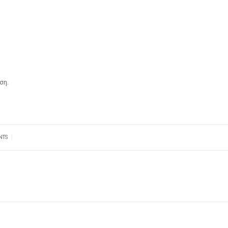
ση.
|
NTS