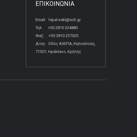
ΕΠΙΚΟΙΝΩΝΙΑ
Email: 1epal-irakl@sch.gr
Τηλ: +30 2810 324880
Φαξ: +30 2810 237020
Δ/ση: Οδός ΑΧΕΠΑ, Κηπούπολη,
71307, Ηράκλειο, Κρήτης