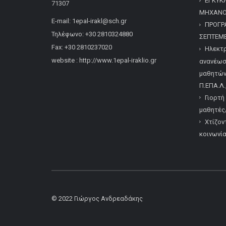
ΕΓΚΥΚ
71307
ΜΗΧΑΝΟΓ
E-mail: 1epal-irakl@sch.gr
ΠΡΟΓΡ
Τηλέφωνο: +30 2810324880
ΣΕΠΤΕΜΒ
Fax: +30 2810237020
Ηλεκτρ
website : http://www.1epal-iraklio.gr
ανανέωσ
μαθητών/
Π.ΕΠΑ.Λ.
Γιορτή
μαθητές/
Χτίζον
κοινωνί
© 2022
Γιώργος Ανδρεαδάκης