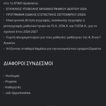
στο 1ο ΕΠΑΛ Ηρακλείου .
ΕΓΚΥΚΛΙΟΣ ΥΠΟΒΟΛΗΣ ΜΗΧΑΝΟΓΡΑΦΙΚΟΥ ΔΕΛΤΙΟΥ 2026
ΠΡΟΓΡΑΜΜΑ ΕΙΔΙΚΗΣ ΕΞΕΤΑΣΤΙΚΗΣ ΣΕΠΤΕΜΒΡΙΟΥ 20026
Ηλεκτρονική Αίτηση εγγραφής, ανανέωσης εγγραφής ή
μετεγγραφής μαθητών/τριών σε ΓΕ.Λ., ΕΠΑ.Λ. και Π.ΕΠΑ.Λ., για το
σχολικό έτος 2026-2027
Γιορτή αποχαιρετισμού για τους μαθητές/ μαθήτριες της Α, Β και Γ
Λυκείου
Χτίζοντας σταθερά θεμέλια για την κοινωνία που οραματιζόμαστε
ΔΙΆΦΟΡΟΙ ΣΎΝΔΕΣΜΟΙ
Υποδομές
Projects
Καθηγητές
Job Opportunities