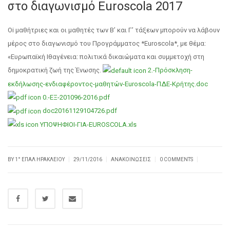
στο διαγωνισμό Euroscola 2017
Oi μαθήτριες και οι μαθητές των Β’ και Γ’ τάξεων μπορούν να λάβουν
μέρος στο διαγωνισμό του Προγράμματος *Euroscola*, με θέμα:
«Ευρωπαϊκή Ιθαγένεια: πολιτικά δικαιώματα και συμμετοχή στη
δημοκρατική ζωή της Ένωσης.
2.-Πρόσκληση-
εκδήλωσης-ενδιαφέροντος-μαθητών-Euroscola-ΠΔΕ-Κρήτης.doc
0.-ΕΞ-201096-2016.pdf
doc20161129104726.pdf
ΥΠΟΨΗΦΙΟΙ-ΓΙΑ-EUROSCOLA.xls
|
|
|
|
BY
1° ΕΠΑΛ ΗΡΑΚΛΕΊΟΥ
29/11/2016
ΑΝΑΚΟΙΝΏΣΕΙΣ
0 COMMENTS