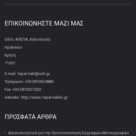
ΕΠΙΚΟΙΝΩΝΉΣΤΕ ΜΑΖΊ ΜΑΣ
Οδός ΑΧΕΠΑ, Κηπούπολη
Ηράκλειο
Κρήτη
71307
E-mail: 1epal-irakl@sch.gr
Τηλέφωνο: +30 2810324880
Fax: +30 2810237020
website : http://www.1epal-iraklio.gr
ΠΡΌΣΦΑΤΑ ΆΡΘΡΑ
Δικαιολογητικά για την Οριστικοποίηση Εγγραφών-Μετεγγραφών