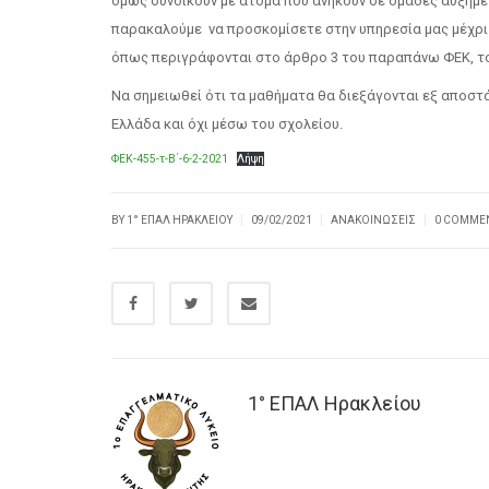
όμως συνοικούν με άτομα που ανήκουν σε ομάδες αυξημέ
παρακαλούμε να προσκομίσετε στην υπηρεσία μας μέχρι 
όπως περιγράφονται στο άρθρο 3 του παραπάνω ΦΕΚ, τ
Να σημειωθεί ότι τα μαθήματα θα διεξάγονται εξ αποστά
Ελλάδα και όχι μέσω του σχολείου.
ΦΕΚ-455-τ-Β΄-6-2-2021
Λήψη
|
|
|
BY
1° ΕΠΑΛ ΗΡΑΚΛΕΊΟΥ
09/02/2021
ΑΝΑΚΟΙΝΏΣΕΙΣ
0 COMME
1° ΕΠΑΛ Ηρακλείου