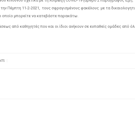
νου κινδύνου σχετικά με τη λοίμωξη COVID-19 (άρθρο 2 παράγραφος α,β),
την Πέμπτη 11-2-2021, τους σφραγισμένους φακέλους με τα δικαιολογητι
ο οποίο μπορείτε να κατεβάστε παρακάτω.
σεως από καθηγητές που και οι ίδιοι ανήκουν σε ευπαθείς ομάδες από όλ
|
NTS