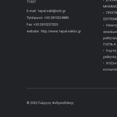
ΕΓΚΥΚ
71307
ΜΗΧΑΝΟΓ
E-mail: 1epal-irakl@sch.gr
ΠΡΟΓΡ
Τηλέφωνο: +30 2810324880
ΣΕΠΤΕΜΒ
Fax: +30 2810237020
Ηλεκτρ
website : http://www.1epal-iraklio.gr
ανανέωσ
μαθητών/
Π.ΕΠΑ.Λ.
Γιορτή
μαθητές/
Χτίζον
κοινωνί
© 2022
Γιώργος Ανδρεαδάκης