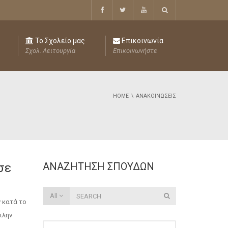
Το Σχολείο μας
Επικοινωνία
Σχολ. Λειτουργία
Επικοινωνήστε
HOME
ΑΝΑΚΟΙΝΏΣΕΙΣ
ΑΝΑΖΉΤΗΣΗ ΣΠΟΥΔΏΝ
σε
All
ν κατά το
πλην