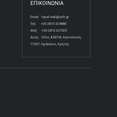
ΕΠΙΚΟΙΝΩΝΙΑ
Email: 1epal-irakl@sch.gr
Τηλ: +30 2810 324880
Φαξ: +30 2810 237020
Δ/ση: Οδός ΑΧΕΠΑ, Κηπούπολη,
71307, Ηράκλειο, Κρήτης