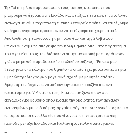
Την Τρίτη ημέρα παρουσιάσαμε τους τύπους εταιρειών που
μπορούμε να έχουμε στην Ελλάδα και φτιάξαμε ένα ερωτηματολόγιο
ανάλογα με κάθε περίπτωση τι τύπου εταιρεία πρέπει να επιλέξουμε
να δημιουργήσουμε προκειμένου να πετύχουμε επιχειρηματικά.
Ακολούθησε η παρουσίαση της Πολωνίας και της Σλοβακίας.
Επισκεφθήκαμε το απόγευμα την πόλη Ugento όπου στο παράρτημα
του σχολείου τους που διδάσκονται την μαγειρική μας παράθεσαν
γεύμα με μενού παραδοσιακής ιταλικής κουζίνας . Έπειτα μας
ξενάγησαν στο κάστρο του Ugento το οποίο έχει μετατραπεί σε μία
υψηλών προδιαγραφών μαγειρική σχολή με μαθητές από την
Αμερική που έρχονται να μάθουν την ιταλική κουζίνα και ένα
εστιατόριο για VIP επισκέπτες. Έπειτα μας ξενάγησαν στο
αρχαιολογικό μουσείο όπου είδαμε την ομοιότητα των αρχαίων
αντικειμένων με τα δικά μας αρχαία πράγμα φυσιολογικό μιας και το
εμπόριο και οι ανταλλαγές που γίνονταν στην προχριστιανική
περίοδο μεταξύ Ελλάδος και Ιταλίας ήταν πολύ ανεπτυγμένα.