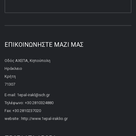
ΕΠΙΚΟΙΝΩΝΉΣΤΕ ΜΑΖΊ ΜΑΣ
Οδός ΑΧΕΠΑ, Κηπούπολη
Ηράκλειο
Κρήτη
71307
E-mail: 1epal-irakl@sch.gr
Τηλέφωνο: +30 2810324880
Fax: +30 2810237020
website : http://www.1epal-iraklio.gr