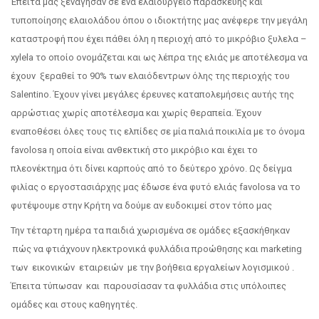
Έπειτα μας ξενάγησαν σε ένα ελαιουργείο παρασκευής και
τυποποίησης ελαιολάδου όπου ο ιδιοκτήτης μας ανέφερε την μεγάλη
καταστροφή που έχει πάθει όλη η περιοχή από το μικρόβιο ξυλελα –
xylela το οποίο ονομάζεται και ως λέπρα της ελιάς με αποτέλεσμα να
έχουν ξεραθεί το 90% των ελαιόδεντρων όλης της περιοχής του
Salentino. Έχουν γίνει μεγάλες έρευνες καταπολεμήσεις αυτής της
αρρώστιας χωρίς αποτέλεσμα και χωρίς θεραπεία. Έχουν
εναποθέσει όλες τους τις ελπίδες σε μία παλιά ποικιλία με το όνομα
favolosa η οποία είναι ανθεκτική στο μικρόβιο και έχει το
πλεονέκτημα ότι δίνει καρπούς από το δεύτερο χρόνο. Ως δείγμα
φιλίας ο εργοστασιάρχης μας έδωσε ένα φυτό ελιάς favolosa να το
φυτέψουμε στην Κρήτη να δούμε αν ευδοκιμεί στον τόπο μας
Την τέταρτη ημέρα τα παιδιά χωρισμένα σε ομάδες εξασκήθηκαν
πώς να φτιάχνουν ηλεκτρονικά φυλλάδια προώθησης και marketing
των εικονικών εταιρειών με την βοήθεια εργαλείων λογισμικού .
Έπειτα τύπωσαν και παρουσίασαν τα φυλλάδια στις υπόλοιπες
ομάδες και στους καθηγητές.