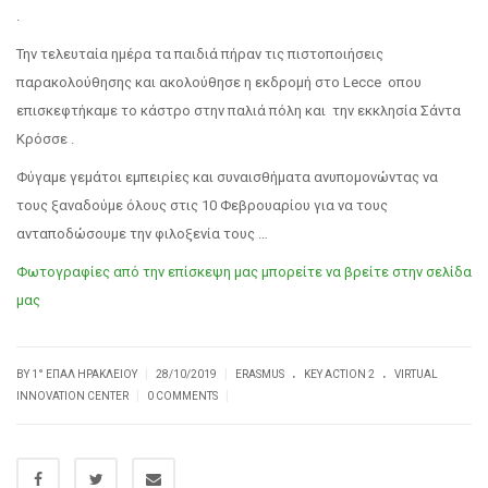
.
Την τελευταία ημέρα τα παιδιά πήραν τις πιστοποιήσεις
παρακολούθησης και ακολούθησε η εκδρομή στο Lecce οπου
επισκεφτήκαμε το κάστρο στην παλιά πόλη και την εκκλησία Σάντα
Κρόσσε .
Φύγαμε γεμάτοι εμπειρίες και συναισθήματα ανυπομονώντας να
τους ξαναδούμε όλους στις 10 Φεβρουαρίου για να τους
ανταποδώσουμε την φιλοξενία τους …
Φωτογραφίες από την επίσκεψη μας μπορείτε να βρείτε στην σελίδα
μας
.
.
|
|
BY
1° ΕΠΑΛ ΗΡΑΚΛΕΊΟΥ
28/10/2019
ERASMUS
KEY ACTION 2
VIRTUAL
|
|
INNOVATION CENTER
0 COMMENTS