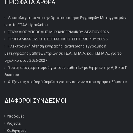
ΠΡΌΣΦΑΤΑ ΆΡΘΡΑ
Δικαιολογητικά για την Οριστικοποίηση Εγγραφών-Μετεγγραφών
στο 1ο ΕΠΑΛ Ηρακλείου .
ΕΓΚΥΚΛΙΟΣ ΥΠΟΒΟΛΗΣ ΜΗΧΑΝΟΓΡΑΦΙΚΟΥ ΔΕΛΤΙΟΥ 2026
ΠΡΟΓΡΑΜΜΑ ΕΙΔΙΚΗΣ ΕΞΕΤΑΣΤΙΚΗΣ ΣΕΠΤΕΜΒΡΙΟΥ 20026
Ηλεκτρονική Αίτηση εγγραφής, ανανέωσης εγγραφής ή
μετεγγραφής μαθητών/τριών σε ΓΕ.Λ., ΕΠΑ.Λ. και Π.ΕΠΑ.Λ., για το
σχολικό έτος 2026-2027
Γιορτή αποχαιρετισμού για τους μαθητές/ μαθήτριες της Α, Β και Γ
Λυκείου
Χτίζοντας σταθερά θεμέλια για την κοινωνία που οραματιζόμαστε
ΔΙΆΦΟΡΟΙ ΣΎΝΔΕΣΜΟΙ
Υποδομές
Projects
Καθηγητές