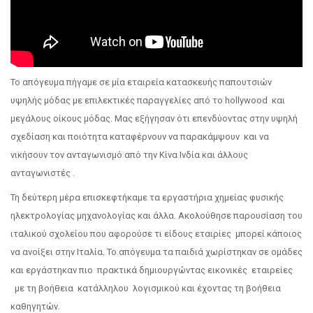
Το απόγευμα πήγαμε σε μία εταιρεία κατασκευής παπουτσιών
υψηλής μόδας με επιλεκτικές παραγγελίες από το hollywood και
μεγάλους οίκους μόδας. Μας εξήγησαν ότι επενδύοντας στην υψηλή
σχεδίαση και ποιότητα καταφέρνουν να παρακάμψουν και να
νικήσουν τον ανταγωνισμό από την Κίνα Ινδία και άλλους
ανταγωνιστές .
Τη δεύτερη μέρα επισκεφτήκαμε τα εργαστήρια χημείας φυσικής
ηλεκτρολογίας μηχανολογίας και άλλα. Ακολούθησε παρουσίαση του
ιταλικού σχολείου που αφορούσε τι είδους εταιρίες μπορεί κάποιος
να ανοίξει στην Ιταλία. Το απόγευμα τα παιδιά χωρίστηκαν σε ομάδες
και εργάστηκαν πιο πρακτικά δημιουργώντας εικονικές εταιρείες
με τη βοήθεια κατάλληλου λογισμικού και έχοντας τη βοήθεια
καθηγητών.