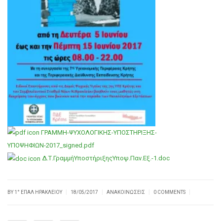
ΓΡΑΜΜΗ-ΨΥΧΟΛΟΓΙΚΗΣ-ΥΠΟΣΤΗΡΙΞΗΣ-
ΥΠΟΨΗΦΙΩΝ-2017_signed.pdf
Δ.Τ.ΓραμμήΥποστήριξηςΥποψ.Παν.Εξ.-1.doc
|
|
|
|
BY
1° ΕΠΑΛ ΗΡΑΚΛΕΊΟΥ
18/05/2017
ΑΝΑΚΟΙΝΏΣΕΙΣ
0 COMMENTS