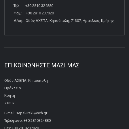
Τηλ: +30 2810 324880
Φαξ: +30 2810 237020
Δ/ση: Οδός ΑΧΕΠΑ, Κηπούπολη, 71307, Ηράκλειο, Κρήτης
ΕΠΙΚΟΙΝΩΝΉΣΤΕ ΜΑΖΊ ΜΑΣ
Οδός ΑΧΕΠΑ, Κηπούπολη
Ηράκλειο
Κρήτη
71307
E-mail: 1epal-irakl@sch.gr
Τηλέφωνο: +30 2810324880
Fax: +30 2810237020