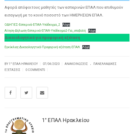
Αφορά απόφοιτους μαθητές των εσπερινών ΕΠΑΛ που επιθυμούν
εισαγωγή με το κοινό ποσοστό των ΗΜΕΡΗΣΙΩΝ ΕΠΑΛ.
ΟΔΗΓΙΕΣ-Εσπερινά-ΕΠΑΛ-Υπόδειγμα_2
Λήψη
Αίτηση-Δήλωση-Εσπερινά-ΕΠΑΛ-Υπόδειγμα2-Για_υποβολή
Λήψη
Δικαιολογητικά για προφορική εξέταση
Εγκύκλιος-Δικαιολογητικά-Προφορική-εξέταση-ΕΠΑΛ
Λήψη
.
|
|
BY
1° ΕΠΑΛ ΗΡΑΚΛΕΊΟΥ
07/04/2020
ΑΝΑΚΟΙΝΏΣΕΙΣ
ΠΑΝΕΛΛΑΔΙΚΈΣ
|
|
ΕΞΕΤΆΣΕΙΣ
0 COMMENTS
1° ΕΠΑΛ Ηρακλείου