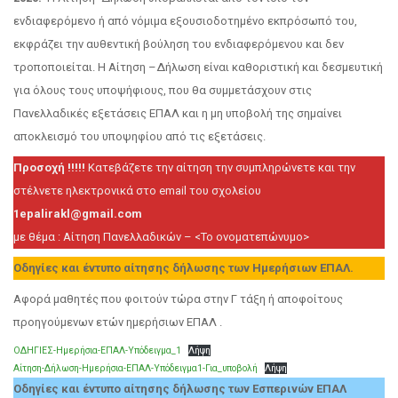
ενδιαφερόμενο ή από νόμιμα εξουσιοδοτημένο εκπρόσωπό του,
εκφράζει την αυθεντική βούληση του ενδιαφερόμενου και δεν
τροποποιείται. Η Αίτηση –Δήλωση είναι καθοριστική και δεσμευτική
για όλους τους υποψήφιους, που θα συμμετάσχουν στις
Πανελλαδικές εξετάσεις ΕΠΑΛ και η μη υποβολή της σημαίνει
αποκλεισμό του υποψηφίου από τις εξετάσεις.
Προσοχή !!!!!
Κατεβάζετε την αίτηση την συμπληρώνετε και την
στέλνετε ηλεκτρονικά στο email του σχολείου
1epalirakl@gmail.com
με θέμα : Αίτηση Πανελλαδικών – <Το ονοματεπώνυμο>
Οδηγίες και έντυπο αίτησης δήλωσης των Ημερήσιων ΕΠΑΛ.
Αφορά μαθητές που φοιτούν τώρα στην Γ τάξη ή αποφοίτους
προηγούμενων ετών ημερήσιων ΕΠΑΛ .
ΟΔΗΓΙΕΣ-Ημερήσια-ΕΠΑΛ-Υπόδειγμα_1
Λήψη
Αίτηση-Δήλωση-Ημερήσια-ΕΠΑΛ-Υπόδειγμα1-Για_υποβολή
Λήψη
Οδηγίες και έντυπο αίτησης δήλωσης των Εσπερινών ΕΠΑΛ