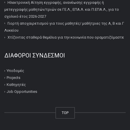
Ηλεκτρονική Αίτηση εγγραφής, ανανέωσης εγγραφής ή
μετεγγραφής μαθητών/τριών σε ΓΕ.Λ., ΕΠΑ.Λ. και Π.ΕΠΑ.Λ., για το
σχολικό έτος 2026-2027
Γιορτή αποχαιρετισμού για τους μαθητές/ μαθήτριες της Α, Β και Γ
Λυκείου
Χτίζοντας σταθερά θεμέλια για την κοινωνία που οραματιζόμαστε
ΔΙΆΦΟΡΟΙ ΣΎΝΔΕΣΜΟΙ
Υποδομές
Projects
Καθηγητές
Job Opportunities
TOP