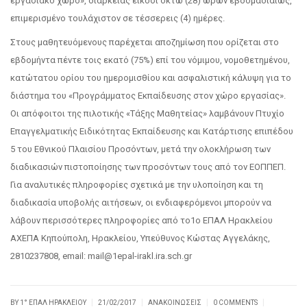
εργασιακό χώρο», διάρκειας είκοσι οκτώ (28) ωρών εβδομαδιαίως,
επιμερισμένο τουλάχιστον σε τέσσερεις (4) ημέρες.
Στους μαθητευόμενους παρέχεται αποζημίωση που ορίζεται στο
εβδομήντα πέντε τοις εκατό (75%) επί του νόμιμου, νομοθετημένου,
κατώτατου ορίου του ημερομισθίου και ασφαλιστική κάλυψη για το
διάστημα του «Προγράμματος Εκπαίδευσης στον χώρο εργασίας».
Οι απόφοιτοι της πιλοτικής «Τάξης Μαθητείας» λαμβάνουν Πτυχίο
Επαγγελματικής Ειδικότητας Εκπαίδευσης και Κατάρτισης επιπέδου
5 του Εθνικού Πλαισίου Προσόντων, μετά την ολοκλήρωση των
διαδικασιών πιστοποίησης των προσόντων τους από τον ΕΟΠΠΕΠ.
Για αναλυτικές πληροφορίες σχετικά με την υλοποίηση και τη
διαδικασία υποβολής αιτήσεων, οι ενδιαφερόμενοι μπορούν να
λάβουν περισσότερες πληροφορίες από το1ο ΕΠΑΛ Ηρακλείου
ΑΧΕΠΑ Κηπούπολη, Ηρακλείου, Υπεύθυνος Κώστας Αγγελάκης,
2810237808, email: mail@1epal-irakl.ira.sch.gr
|
|
|
|
BY
1° ΕΠΑΛ ΗΡΑΚΛΕΊΟΥ
21/02/2017
ΑΝΑΚΟΙΝΏΣΕΙΣ
0 COMMENTS