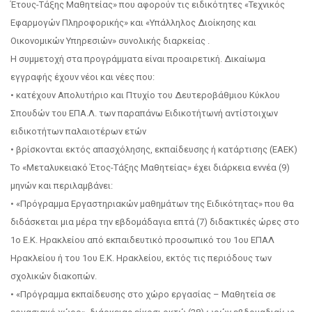
Έτους-Τάξης Μαθητείας» που αφορούν τις ειδικότητες «Τεχνικός
Εφαρμογών Πληροφορικής» και «Υπάλληλος Διοίκησης και
Οικονομικών Υπηρεσιών» συνολικής διαρκείας .
Η συμμετοχή στα προγράμματα είναι προαιρετική. Δικαίωμα
εγγραφής έχουν νέοι και νέες που:
• κατέχουν Απολυτήριο και Πτυχίο του Δευτεροβάθμιου Κύκλου
Σπουδών του ΕΠΑ.Λ. των παραπάνω Ειδικοτήτωνή αντίστοιχων
ειδικοτήτων παλαιοτέρων ετών
• βρίσκονται εκτός απασχόλησης, εκπαίδευσης ή κατάρτισης (ΕΑΕΚ)
Το «Μεταλυκειακό Έτος-Τάξης Μαθητείας» έχει διάρκεια εννέα (9)
μηνών και περιλαμβάνει:
• «Πρόγραμμα Εργαστηριακών μαθημάτων της Ειδικότητας» που θα
διδάσκεται μια μέρα την εβδομάδαγια επτά (7) διδακτικές ώρες στο
1ο Ε.Κ. Ηρακλείου από εκπαιδευτικό προσωπικό του 1ου ΕΠΑΛ
Ηρακλείου ή του 1ου Ε.Κ. Ηρακλείου, εκτός τις περιόδους των
σχολικών διακοπών.
• «Πρόγραμμα εκπαίδευσης στο χώρο εργασίας – Μαθητεία σε