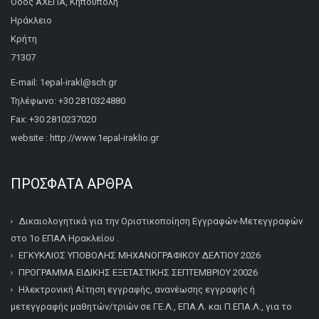
Οδός ΑΧΕΠΑ, Κηπούπολη
Ηράκλειο
Κρήτη
71307
E-mail: 1epal-irakl@sch.gr
Τηλέφωνο: +30 2810324880
Fax: +30 2810237020
website : http://www.1epal-iraklio.gr
ΠΡΌΣΦΑΤΑ ΆΡΘΡΑ
Δικαιολογητικά για την Οριστικοποίηση Εγγραφών-Μετεγγραφών
στο 1ο ΕΠΑΛ Ηρακλείου .
ΕΓΚΥΚΛΙΟΣ ΥΠΟΒΟΛΗΣ ΜΗΧΑΝΟΓΡΑΦΙΚΟΥ ΔΕΛΤΙΟΥ 2026
ΠΡΟΓΡΑΜΜΑ ΕΙΔΙΚΗΣ ΕΞΕΤΑΣΤΙΚΗΣ ΣΕΠΤΕΜΒΡΙΟΥ 20026
Ηλεκτρονική Αίτηση εγγραφής, ανανέωσης εγγραφής ή
μετεγγραφής μαθητών/τριών σε ΓΕ.Λ., ΕΠΑ.Λ. και Π.ΕΠΑ.Λ., για το