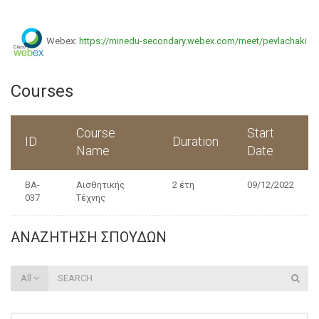
Webex:
https://minedu-secondary.webex.com/meet/pevlachaki
Courses
Course
Start
ID
Duration
Name
Date
BA-
Αισθητικής
2 έτη
09/12/2022
037
Τέχνης
ΑΝΑΖΉΤΗΣΗ ΣΠΟΥΔΏΝ
All