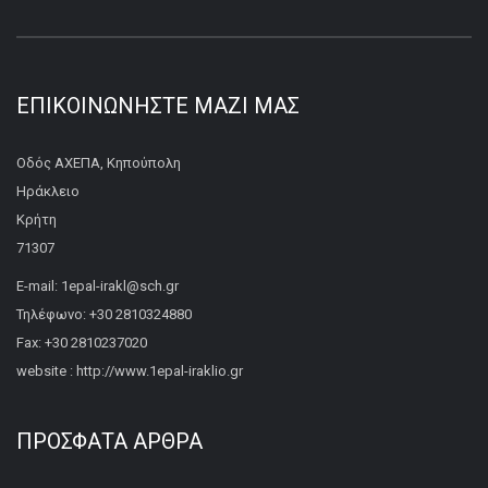
ΕΠΙΚΟΙΝΩΝΉΣΤΕ ΜΑΖΊ ΜΑΣ
Οδός ΑΧΕΠΑ, Κηπούπολη
Ηράκλειο
Κρήτη
71307
E-mail: 1epal-irakl@sch.gr
Τηλέφωνο: +30 2810324880
Fax: +30 2810237020
website : http://www.1epal-iraklio.gr
ΠΡΌΣΦΑΤΑ ΆΡΘΡΑ