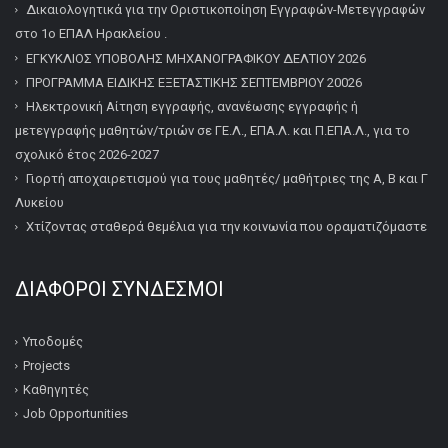
Δικαιολογητικά για την Οριστικοποίηση Εγγραφών-Μετεγγραφών
στο 1ο ΕΠΑΛ Ηρακλείου .
ΕΓΚΥΚΛΙΟΣ ΥΠΟΒΟΛΗΣ ΜΗΧΑΝΟΓΡΑΦΙΚΟΥ ΔΕΛΤΙΟΥ 2026
ΠΡΟΓΡΑΜΜΑ ΕΙΔΙΚΗΣ ΕΞΕΤΑΣΤΙΚΗΣ ΣΕΠΤΕΜΒΡΙΟΥ 20026
Ηλεκτρονική Αίτηση εγγραφής, ανανέωσης εγγραφής ή
μετεγγραφής μαθητών/τριών σε ΓΕ.Λ., ΕΠΑ.Λ. και Π.ΕΠΑ.Λ., για το
σχολικό έτος 2026-2027
Γιορτή αποχαιρετισμού για τους μαθητές/ μαθήτριες της Α, Β και Γ
Λυκείου
Χτίζοντας σταθερά θεμέλια για την κοινωνία που οραματιζόμαστε
ΔΙΆΦΟΡΟΙ ΣΎΝΔΕΣΜΟΙ
Υποδομές
Projects
Καθηγητές
Job Opportunities