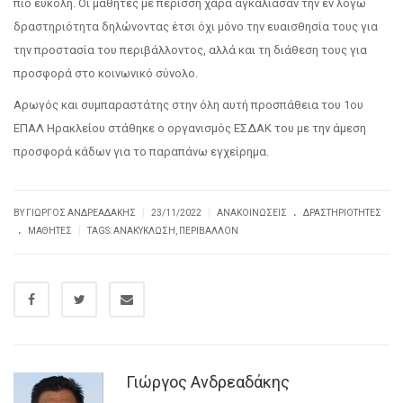
πιο εύκολη. Οι μαθητές με περισσή χαρά αγκάλιασαν την εν λόγω
δραστηριότητα δηλώνοντας έτσι όχι μόνο την ευαισθησία τους για
την προστασία του περιβάλλοντος, αλλά και τη διάθεση τους για
προσφορά στο κοινωνικό σύνολο.
Αρωγός και συμπαραστάτης στην όλη αυτή προσπάθεια του 1ου
ΕΠΑΛ Ηρακλείου στάθηκε ο οργανισμός ΕΣΔΑΚ του με την άμεση
προσφορά κάδων για το παραπάνω εγχείρημα.
.
|
|
BY ΓΙΏΡΓΟΣ ΑΝΔΡΕΑΔΆΚΗΣ
23/11/2022
ΑΝΑΚΟΙΝΏΣΕΙΣ
ΔΡΑΣΤΗΡΙΌΤΗΤΕΣ
.
|
ΜΑΘΗΤΈΣ
TAGS:
ΑΝΑΚΎΚΛΩΣΗ
,
ΠΕΡΙΒΆΛΛΟΝ
Γιώργος Ανδρεαδάκης