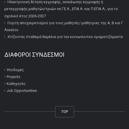
Ηλεκτρονική Αίτηση εγγραφής, ανανέωσης εγγραφής ή
μετεγγραφής μαθητών/τριών σε ΓΕ.Λ., ΕΠΑ.Λ. και Π.ΕΠΑ.Λ., για το
σχολικό έτος 2026-2027
Γιορτή αποχαιρετισμού για τους μαθητές/ μαθήτριες της Α, Β και Γ
Λυκείου
Χτίζοντας σταθερά θεμέλια για την κοινωνία που οραματιζόμαστε
ΔΙΆΦΟΡΟΙ ΣΎΝΔΕΣΜΟΙ
Υποδομές
Projects
Καθηγητές
Job Opportunities
TOP