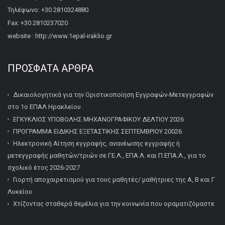
Τηλέφωνο: +30 2810324880
Fax: +30 2810237020
website : http://www.1epal-iraklio.gr
ΠΡΌΣΦΑΤΑ ΆΡΘΡΑ
Δικαιολογητικά για την Οριστικοποίηση Εγγραφών-Μετεγγραφών
στο 1ο ΕΠΑΛ Ηρακλείου .
ΕΓΚΥΚΛΙΟΣ ΥΠΟΒΟΛΗΣ ΜΗΧΑΝΟΓΡΑΦΙΚΟΥ ΔΕΛΤΙΟΥ 2026
ΠΡΟΓΡΑΜΜΑ ΕΙΔΙΚΗΣ ΕΞΕΤΑΣΤΙΚΗΣ ΣΕΠΤΕΜΒΡΙΟΥ 20026
Ηλεκτρονική Αίτηση εγγραφής, ανανέωσης εγγραφής ή
μετεγγραφής μαθητών/τριών σε ΓΕ.Λ., ΕΠΑ.Λ. και Π.ΕΠΑ.Λ., για το
σχολικό έτος 2026-2027
Γιορτή αποχαιρετισμού για τους μαθητές/ μαθήτριες της Α, Β και Γ
Λυκείου
Χτίζοντας σταθερά θεμέλια για την κοινωνία που οραματιζόμαστε