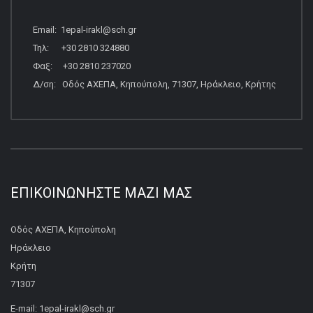
Email: 1epal-irakl@sch.gr
Τηλ: +30 2810 324880
Φαξ: +30 2810 237020
Δ/ση: Οδός ΑΧΕΠΑ, Κηπούπολη, 71307, Ηράκλειο, Κρήτης
ΕΠΙΚΟΙΝΩΝΉΣΤΕ ΜΑΖΊ ΜΑΣ
Οδός ΑΧΕΠΑ, Κηπούπολη
Ηράκλειο
Κρήτη
71307
E-mail: 1epal-irakl@sch.gr