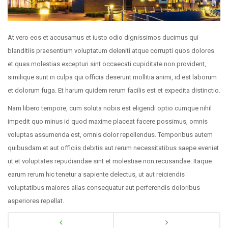
At vero eos et accusamus et iusto odio dignissimos ducimus qui
blanditiis praesentium voluptatum deleniti atque corrupti quos dolores
et quas molestias excepturi sint occaecati cupiditate non provident,
similique sunt in culpa qui officia deserunt mollitia animi, id est laborum
et dolorum fuga. Et harum quidem rerum facilis est et expedita distinctio.
Nam libero tempore, cum soluta nobis est eligendi optio cumque nihil
impedit quo minus id quod maxime placeat facere possimus, omnis
voluptas assumenda est, omnis dolor repellendus. Temporibus autem
quibusdam et aut officiis debitis aut rerum necessitatibus saepe eveniet
ut et voluptates repudiandae sint et molestiae non recusandae. Itaque
earum rerum hic tenetur a sapiente delectus, ut aut reiciendis
voluptatibus maiores alias consequatur aut perferendis doloribus
asperiores repellat.