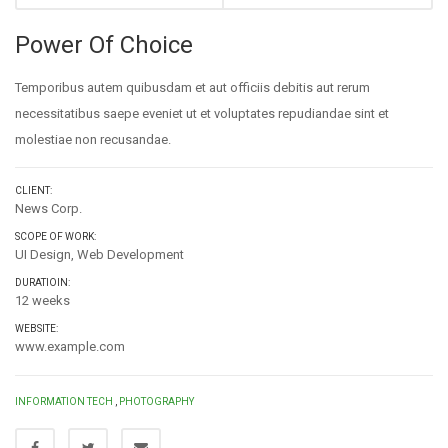
Power Of Choice
Temporibus autem quibusdam et aut officiis debitis aut rerum
necessitatibus saepe eveniet ut et voluptates repudiandae sint et
molestiae non recusandae.
CLIENT:
News Corp.
SCOPE OF WORK:
UI Design, Web Development
DURATIOIN:
12 weeks
WEBSITE:
www.example.com
INFORMATION TECH
,
PHOTOGRAPHY