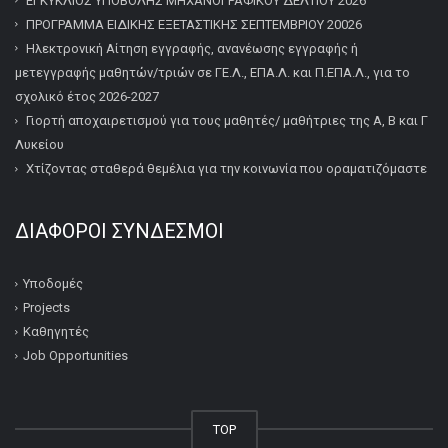
ΕΓΚΥΚΛΙΟΣ ΥΠΟΒΟΛΗΣ ΜΗΧΑΝΟΓΡΑΦΙΚΟΥ ΔΕΛΤΙΟΥ 2026
ΠΡΟΓΡΑΜΜΑ ΕΙΔΙΚΗΣ ΕΞΕΤΑΣΤΙΚΗΣ ΣΕΠΤΕΜΒΡΙΟΥ 20026
Ηλεκτρονική Αίτηση εγγραφής, ανανέωσης εγγραφής ή
μετεγγραφής μαθητών/τριών σε ΓΕ.Λ., ΕΠΑ.Λ. και Π.ΕΠΑ.Λ., για το
σχολικό έτος 2026-2027
Γιορτή αποχαιρετισμού για τους μαθητές/ μαθήτριες της Α, Β και Γ
Λυκείου
Χτίζοντας σταθερά θεμέλια για την κοινωνία που οραματιζόμαστε
ΔΙΆΦΟΡΟΙ ΣΎΝΔΕΣΜΟΙ
Υποδομές
Projects
Καθηγητές
Job Opportunities
TOP