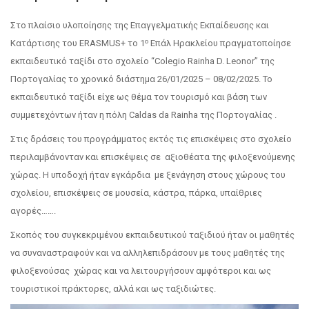
Στο πλαίσιο υλοποίησης της Επαγγελματικής Εκπαίδευσης και
ο
Κατάρτισης του ERASMUS+ το 1
Επάλ Ηρακλείου πραγματοποίησε
εκπαιδευτικό ταξίδι στο σχολείο “Colegio Rainha D. Leonor” της
Πορτογαλίας το χρονικό διάστημα 26/01/2025 – 08/02/2025. Το
εκπαιδευτικό ταξίδι είχε ως θέμα τον τουρισμό και βάση των
συμμετεχόντων ήταν η πόλη Caldas da Rainha της Πορτογαλίας .
Στις δράσεις του προγράμματος εκτός τις επισκέψεις στο σχολείο
περιλαμβάνονταν και επισκέψεις σε αξιοθέατα της φιλοξενούμενης
χώρας. Η υποδοχή ήταν εγκάρδια με ξενάγηση στους χώρους του
σχολείου, επισκέψεις σε μουσεία, κάστρα, πάρκα, υπαίθριες
αγορές…….
Σκοπός του συγκεκριμένου εκπαιδευτικού ταξιδιού ήταν οι μαθητές
να συναναστραφούν και να αλληλεπιδράσουν με τους μαθητές της
φιλοξενούσας χώρας και να λειτουργήσουν αμφότεροι και ως
τουριστικοί πράκτορες, αλλά και ως ταξιδιώτες.