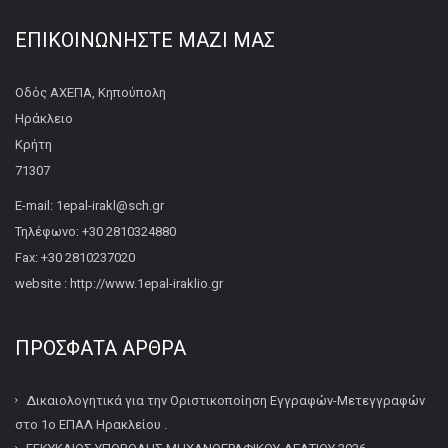
ΕΠΙΚΟΙΝΩΝΉΣΤΕ ΜΑΖΊ ΜΑΣ
Οδός ΑΧΕΠΑ, Κηπούπολη
Ηράκλειο
Κρήτη
71307
E-mail: 1epal-irakl@sch.gr
Τηλέφωνο: +30 2810324880
Fax: +30 2810237020
website : http://www.1epal-iraklio.gr
ΠΡΌΣΦΑΤΑ ΆΡΘΡΑ
Δικαιολογητικά για την Οριστικοποίηση Εγγραφών-Μετεγγραφών
στο 1ο ΕΠΑΛ Ηρακλείου .