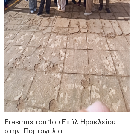
Erasmus του 1ου Επάλ Ηρακλείου
στην Πορτογαλία