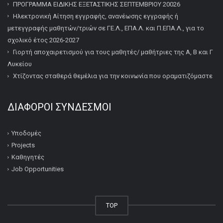
ΠΡΟΓΡΑΜΜΑ ΕΙΔΙΚΗΣ ΕΞΕΤΑΣΤΙΚΗΣ ΣΕΠΤΕΜΒΡΙΟΥ 20026
Ηλεκτρονική Αίτηση εγγραφής, ανανέωσης εγγραφής ή
μετεγγραφής μαθητών/τριών σε ΓΕ.Λ., ΕΠΑ.Λ. και Π.ΕΠΑ.Λ., για το
σχολικό έτος 2026-2027
Γιορτή αποχαιρετισμού για τους μαθητές/ μαθήτριες της Α, Β και Γ
Λυκείου
Χτίζοντας σταθερά θεμέλια για την κοινωνία που οραματιζόμαστε
ΔΙΆΦΟΡΟΙ ΣΎΝΔΕΣΜΟΙ
Υποδομές
Projects
Καθηγητές
Job Opportunities
TOP