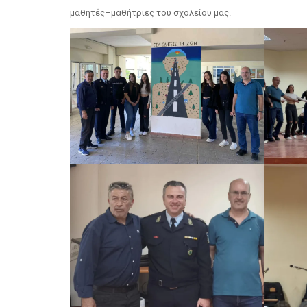
μαθητές–μαθήτριες του σχολείου μας.