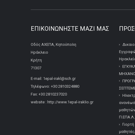
ΕΠΙΚΟΙΝΩΝΉΣΤΕ ΜΑΖΊ ΜΑΣ
ΠΡΌΣ
Οδός ΑΧΕΠΑ, Κηπούπολη
Δικαιο
Εγγραφώ
Ηράκλειο
Ηρακλείο
Κρήτη
ΕΓΚΥΚ
71307
ΜΗΧΑΝΟΓ
E-mail: 1epal-irakl@sch.gr
ΠΡΟΓΡ
Τηλέφωνο: +30 2810324880
ΣΕΠΤΕΜΒ
Fax: +30 2810237020
Ηλεκτρ
website : http://www.1epal-iraklio.gr
ανανέωσ
μαθητών/
Π.ΕΠΑ.Λ.
Γιορτή
μαθητές/