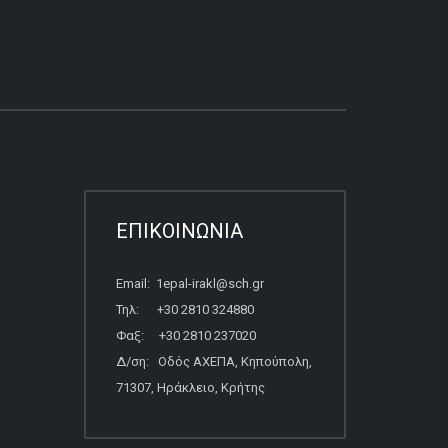
ΕΠΙΚΟΙΝΩΝΙΑ
Email: 1epal-irakl@sch.gr
Τηλ: +30 2810 324880
Φαξ: +30 2810 237020
Δ/ση: Οδός ΑΧΕΠΑ, Κηπούπολη,
71307, Ηράκλειο, Κρήτης