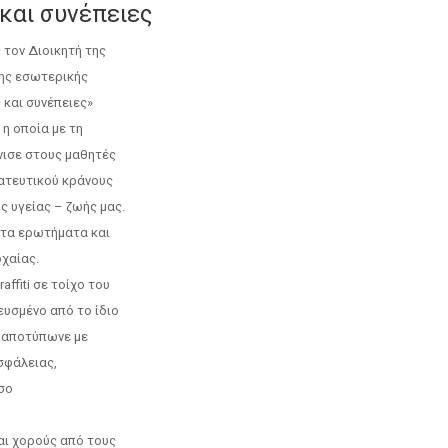
και συνέπειες
 τον Διοικητή της
της εσωτερικής
 και συνέπειες»
η οποία με τη
νισε στους μαθητές
ατευτικού κράνους
ς υγείας – ζωής μας.
στα ερωτήματα και
οχαίας.
ffiti σε τοίχο του
ευσμένο από το ίδιο
ύ αποτύπωνε με
σφάλειας,
σο
αι χορούς από τους