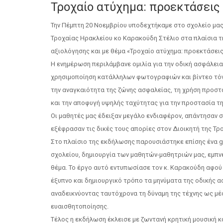
Τροχαίο ατύχημα: προεκτάσεις 
Την Πέμπτη 20 Νοεμβρίου υποδεχτήκαμε στο σχολείο μας
Τροχαίας Ηρακλείου κο Καρακούδη Στέλιο στα πλαίσια 
αξιολόγησης και με θέμα «Τροχαίο ατύχημα: προεκτάσεις
Η ενημέρωση περιλάμβανε ομιλία για την οδική ασφάλεια 
χρησιμοποίηση κατάλληλων φωτογραφιών και βίντεο τό
την αναγκαιότητα της ζώνης ασφαλείας, τη χρήση προστ
και την αποφυγή υψηλής ταχύτητας για την προστασία τη
Οι μαθητές μας έδειξαν μεγάλο ενδιαφέρον, απάντησαν 
εξέφρασαν τις δικές τους απορίες στον Διοικητή της Τρ
Στο πλαίσιο της εκδήλωσης παρουσιάστηκε επίσης ένα gra
σχολείου, δημιουργία των μαθητών-μαθητριών μας, εμπν
θέμα. Το έργο αυτό εντυπωσίασε τον κ. Καρακούδη αφο
έξυπνο και δημιουργικό τρόπο τα μηνύματα της οδικής α
αναδεικνύοντας ταυτόχρονα τη δύναμη της τέχνης ως μέ
ευαισθητοποίησης.
Τέλος η εκδήλωση έκλεισε με ζωντανή κρητική μουσική κ