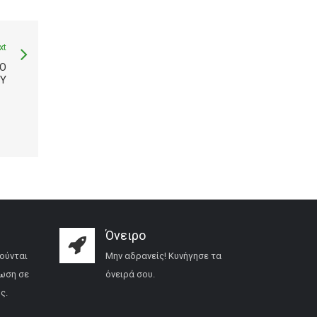
xt
ΚΟ
Υ
Όνειρο
ούνται
Μην αδρανείς! Κυνήγησε τα
ωση σε
όνειρά σου.
ς.