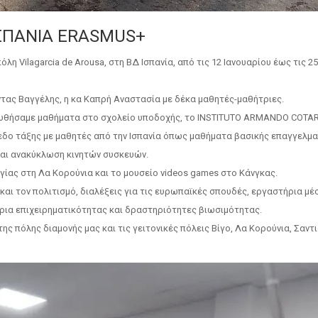
ΙΣΠΑΝΙΑ ERASMUS+
 Vilagarcia de Arousa, στη ΒΔ Ισπανία, από τις 12 Ιανουαρίου έως τις 25
ντας Βαγγέλης, η κα Καπρή Αναστασία με δέκα μαθητές-μαθήτριες.
λουθήσαμε μαθήματα στο σχολείο υποδοχής, το INSTITUTO ARMANDO COTA
εδο τάξης με μαθητές από την Ισπανία όπως μαθήματα βασικής επαγγελμα
και ανακύκλωση κινητών συσκευών.
γίας στη Λα Κορούνια και το μουσείο videos games στο Κάνγκας.
και τον πολιτισμό, διαλέξεις για τις ευρωπαϊκές σπουδές, εργαστήρια μέ
ήρια επιχειρηματικότητας και δραστηριότητες βιωσιμότητας.
ης πόλης διαμονής μας και τις γειτονικές πόλεις Βίγο, Λα Κορούνια, Σαντ