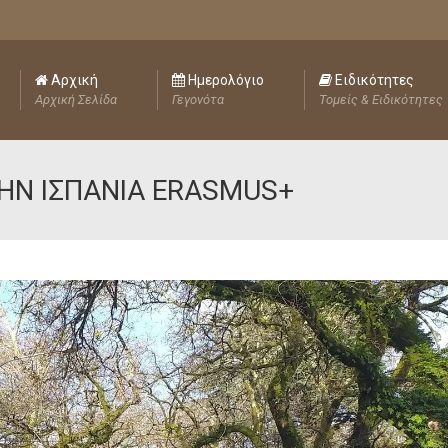
Αρχική
Ημερολόγιο
Ειδικότητες
Αρχική Σελίδα
Γεγονότα
Τομείς & Ειδικότητες
ΤΗΝ ΙΣΠΑΝΙΑ ERASMUS+