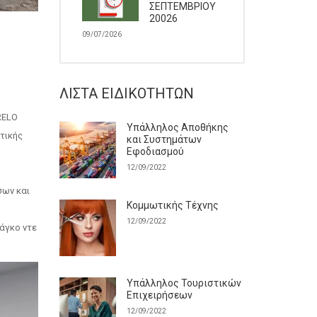
ΣΕΠΤΕΜΒΡΙΟΥ
20026
09/07/2026
ΛΊΣΤΑ ΕΙΔΙΚΟΤΉΤΩΝ
RELO
Υπάλληλος Αποθήκης
τικής
και Συστημάτων
Εφοδιασμού
12/09/2022
σων και
Κομμωτικής Τέχνης
12/09/2022
ιάγκο ντε
Υπάλληλος Τουριστικών
Επιχειρήσεων
12/09/2022