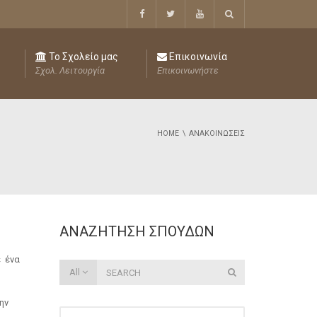
Το Σχολείο μας
Επικοινωνία
Σχολ. Λειτουργία
Επικοινωνήστε
HOME
ΑΝΑΚΟΙΝΏΣΕΙΣ
ΑΝΑΖΉΤΗΣΗ ΣΠΟΥΔΏΝ
ε ένα
All
ην