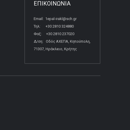
ΕΠΙΚΟΙΝΩΝΙΑ
Email: 1epal-irakl@sch.gr
Τηλ: +30 2810 324880
Φαξ: +30 2810 237020
Δ/ση: Οδός ΑΧΕΠΑ, Κηπούπολη,
71307, Ηράκλειο, Κρήτης