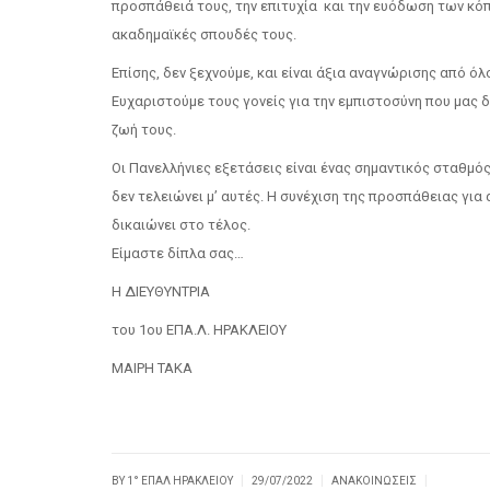
προσπάθειά τους, την επιτυχία και την ευόδωση των κόπ
ακαδημαϊκές σπουδές τους.
Επίσης, δεν ξεχνούμε, και είναι άξια αναγνώρισης από ό
Ευχαριστούμε τους γονείς για την εμπιστοσύνη που μας δ
ζωή τους.
Οι Πανελλήνιες εξετάσεις είναι ένας σημαντικός σταθμό
δεν τελειώνει μ’ αυτές. Η συνέχιση της προσπάθειας για 
δικαιώνει στο τέλος.
Είμαστε δίπλα σας…
Η ΔΙΕΥΘΥΝΤΡΙΑ
του 1ου ΕΠΑ.Λ. ΗΡΑΚΛΕΙΟΥ
ΜΑΙΡΗ ΤΑΚΑ
|
|
|
BY
1° ΕΠΑΛ ΗΡΑΚΛΕΊΟΥ
29/07/2022
ΑΝΑΚΟΙΝΏΣΕΙΣ