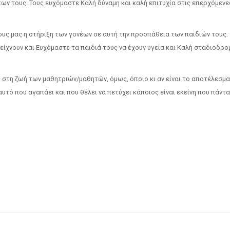
ων τους. Τους ευχόμαστε Καλή δύναμη και καλή επιτυχία στις επερχόμενε
λους μας η στήριξη των γονέων σε αυτή την προσπάθεια των παιδιών τους.
είχνουν και Ευχόμαστε τα παιδιά τους να έχουν υγεία και Καλή σταδιοδρο
ς στη ζωή των μαθητριών/μαθητών, όμως, όποιο κι αν είναι το αποτέλεσμα
αυτό που αγαπάει και που θέλει να πετύχει κάποιος είναι εκείνη που πάντα