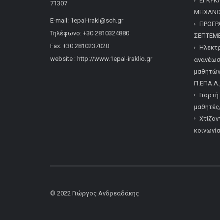
ΕΓΚΥΚ
71307
ΜΗΧΑΝΟΓ
E-mail: 1epal-irakl@sch.gr
ΠΡΟΓΡ
Τηλέφωνο: +30 2810324880
ΣΕΠΤΕΜΒ
Fax: +30 2810237020
Ηλεκτρ
website : http://www.1epal-iraklio.gr
ανανέωσ
μαθητών/
Π.ΕΠΑ.Λ.
Γιορτή
μαθητές/
Χτίζον
κοινωνί
© 2022
Γιώργος Ανδρεαδάκης