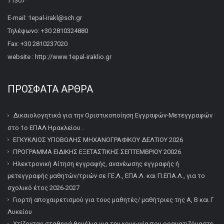
71307
E-mail: 1epal-irakl@sch.gr
Τηλέφωνο: +30 2810324880
Fax: +30 2810237020
website : http://www.1epal-iraklio.gr
ΠΡΌΣΦΑΤΑ ΆΡΘΡΑ
Δικαιολογητικά για την Οριστικοποίηση Εγγραφών-Μετεγγραφών
στο 1ο ΕΠΑΛ Ηρακλείου .
ΕΓΚΥΚΛΙΟΣ ΥΠΟΒΟΛΗΣ ΜΗΧΑΝΟΓΡΑΦΙΚΟΥ ΔΕΛΤΙΟΥ 2026
ΠΡΟΓΡΑΜΜΑ ΕΙΔΙΚΗΣ ΕΞΕΤΑΣΤΙΚΗΣ ΣΕΠΤΕΜΒΡΙΟΥ 20026
Ηλεκτρονική Αίτηση εγγραφής, ανανέωσης εγγραφής ή
μετεγγραφής μαθητών/τριών σε ΓΕ.Λ., ΕΠΑ.Λ. και Π.ΕΠΑ.Λ., για το
σχολικό έτος 2026-2027
Γιορτή αποχαιρετισμού για τους μαθητές/ μαθήτριες της Α, Β και Γ
Λυκείου
Χτίζοντας σταθερά θεμέλια για την κοινωνία που οραματιζόμαστε