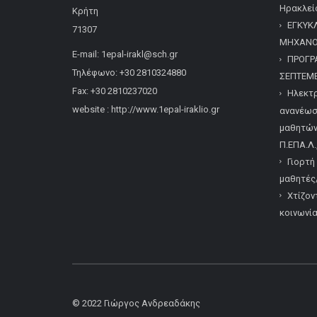
Ηρακλείο
Κρήτη
ΕΓΚΥΚ
71307
ΜΗΧΑΝΟΓ
E-mail: 1epal-irakl@sch.gr
ΠΡΟΓΡ
Τηλέφωνο: +30 2810324880
ΣΕΠΤΕΜΒ
Fax: +30 2810237020
Ηλεκτρ
website : http://www.1epal-iraklio.gr
ανανέωσ
μαθητών/
Π.ΕΠΑ.Λ.
Γιορτή
μαθητές/
Χτίζον
κοινωνί
© 2022
Γιώργος Ανδρεαδάκης