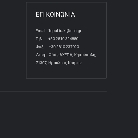
ΕΠΙΚΟΙΝΩΝΙΑ
Email: 1epal-irakl@sch.gr
Τηλ: +30 2810 324880
Φαξ: +30 2810 237020
Δ/ση: Οδός ΑΧΕΠΑ, Κηπούπολη,
71307, Ηράκλειο, Κρήτης