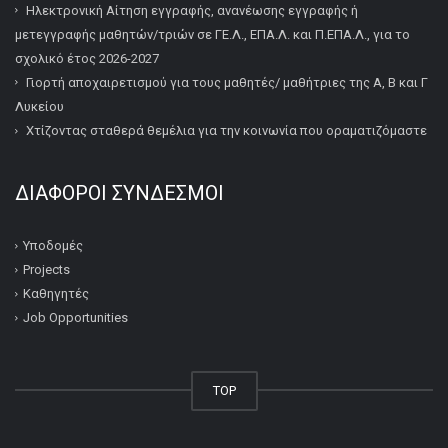
Ηλεκτρονική Αίτηση εγγραφής, ανανέωσης εγγραφής ή
μετεγγραφής μαθητών/τριών σε ΓΕ.Λ., ΕΠΑ.Λ. και Π.ΕΠΑ.Λ., για το
σχολικό έτος 2026-2027
Γιορτή αποχαιρετισμού για τους μαθητές/ μαθήτριες της Α, Β και Γ
Λυκείου
Χτίζοντας σταθερά θεμέλια για την κοινωνία που οραματιζόμαστε
ΔΙΆΦΟΡΟΙ ΣΎΝΔΕΣΜΟΙ
Υποδομές
Projects
Καθηγητές
Job Opportunities
TOP