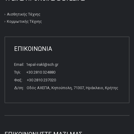
Αισθητικής Τέχνης
Κομμωτικής Τέχνης
ΕΠΙΚΟΙΝΩΝΙΑ
Email: 1epal-irakl@sch.gr
Τηλ: +30 2810 324880
Φαξ: +30 2810 237020
Δ/ση: Οδός ΑΧΕΠΑ, Κηπούπολη, 71307, Ηράκλειο, Κρήτης