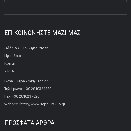
ΕΠΙΚΟΙΝΩΝΉΣΤΕ ΜΑΖΊ ΜΑΣ
Οδός ΑΧΕΠΑ, Κηπούπολη
Ηράκλειο
Κρήτη
71307
E-mail: 1epal-irakl@sch.gr
Τηλέφωνο: +30 2810324880
Fax: +30 2810237020
website : http://www.1epal-iraklio.gr
ΠΡΌΣΦΑΤΑ ΆΡΘΡΑ