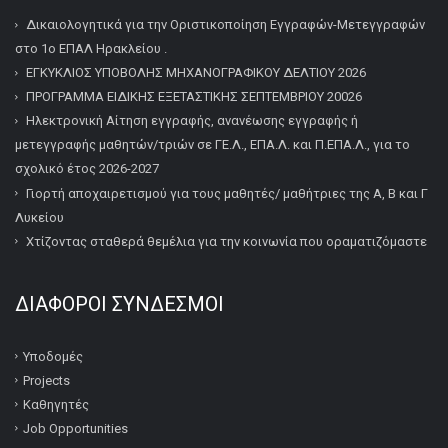
Δικαιολογητικά για την Οριστικοποίηση Εγγραφών-Μετεγγραφών
στο 1ο ΕΠΑΛ Ηρακλείου .
ΕΓΚΥΚΛΙΟΣ ΥΠΟΒΟΛΗΣ ΜΗΧΑΝΟΓΡΑΦΙΚΟΥ ΔΕΛΤΙΟΥ 2026
ΠΡΟΓΡΑΜΜΑ ΕΙΔΙΚΗΣ ΕΞΕΤΑΣΤΙΚΗΣ ΣΕΠΤΕΜΒΡΙΟΥ 20026
Ηλεκτρονική Αίτηση εγγραφής, ανανέωσης εγγραφής ή
μετεγγραφής μαθητών/τριών σε ΓΕ.Λ., ΕΠΑ.Λ. και Π.ΕΠΑ.Λ., για το
σχολικό έτος 2026-2027
Γιορτή αποχαιρετισμού για τους μαθητές/ μαθήτριες της Α, Β και Γ
Λυκείου
Χτίζοντας σταθερά θεμέλια για την κοινωνία που οραματιζόμαστε
ΔΙΆΦΟΡΟΙ ΣΎΝΔΕΣΜΟΙ
Υποδομές
Projects
Καθηγητές
Job Opportunities