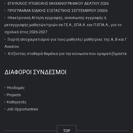
ΕΓΚΥΚΛΙΟΣ ΥΠΟΒΟΛΗΣ ΜΗΧΑΝΟΓΡΑΦΙΚΟΥ ΔΕΛΤΙΟΥ 2026
ΠΡΟΓΡΑΜΜΑ ΕΙΔΙΚΗΣ ΕΞΕΤΑΣΤΙΚΗΣ ΣΕΠΤΕΜΒΡΙΟΥ 20026
Ηλεκτρονική Αίτηση εγγραφής, ανανέωσης εγγραφής ή
μετεγγραφής μαθητών/τριών σε ΓΕ.Λ., ΕΠΑ.Λ. και Π.ΕΠΑ.Λ., για το
σχολικό έτος 2026-2027
Γιορτή αποχαιρετισμού για τους μαθητές/ μαθήτριες της Α, Β και Γ
Λυκείου
Χτίζοντας σταθερά θεμέλια για την κοινωνία που οραματιζόμαστε
ΔΙΆΦΟΡΟΙ ΣΎΝΔΕΣΜΟΙ
Υποδομές
Projects
Καθηγητές
Job Opportunities
TOP