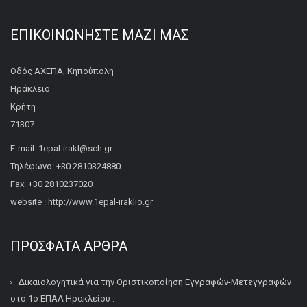
ΕΠΙΚΟΙΝΩΝΉΣΤΕ ΜΑΖΊ ΜΑΣ
Οδός ΑΧΕΠΑ, Κηπούπολη
Ηράκλειο
Κρήτη
71307
E-mail: 1epal-irakl@sch.gr
Τηλέφωνο: +30 2810324880
Fax: +30 2810237020
website : http://www.1epal-iraklio.gr
ΠΡΌΣΦΑΤΑ ΆΡΘΡΑ
Δικαιολογητικά για την Οριστικοποίηση Εγγραφών-Μετεγγραφών
στο 1ο ΕΠΑΛ Ηρακλείου .