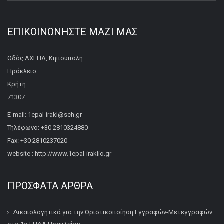
ΕΠΙΚΟΙΝΩΝΉΣΤΕ ΜΑΖΊ ΜΑΣ
Οδός ΑΧΕΠΑ, Κηπούπολη
Ηράκλειο
Κρήτη
71307
E-mail: 1epal-irakl@sch.gr
Τηλέφωνο: +30 2810324880
Fax: +30 2810237020
website : http://www.1epal-iraklio.gr
ΠΡΌΣΦΑΤΑ ΆΡΘΡΑ
Δικαιολογητικά για την Οριστικοποίηση Εγγραφών-Μετεγγραφών