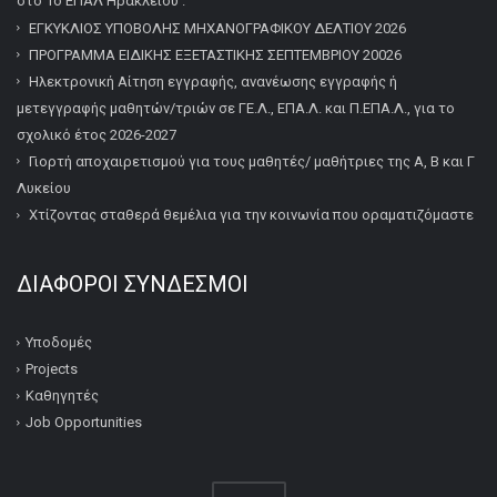
στο 1ο ΕΠΑΛ Ηρακλείου .
ΕΓΚΥΚΛΙΟΣ ΥΠΟΒΟΛΗΣ ΜΗΧΑΝΟΓΡΑΦΙΚΟΥ ΔΕΛΤΙΟΥ 2026
ΠΡΟΓΡΑΜΜΑ ΕΙΔΙΚΗΣ ΕΞΕΤΑΣΤΙΚΗΣ ΣΕΠΤΕΜΒΡΙΟΥ 20026
Ηλεκτρονική Αίτηση εγγραφής, ανανέωσης εγγραφής ή
μετεγγραφής μαθητών/τριών σε ΓΕ.Λ., ΕΠΑ.Λ. και Π.ΕΠΑ.Λ., για το
σχολικό έτος 2026-2027
Γιορτή αποχαιρετισμού για τους μαθητές/ μαθήτριες της Α, Β και Γ
Λυκείου
Χτίζοντας σταθερά θεμέλια για την κοινωνία που οραματιζόμαστε
ΔΙΆΦΟΡΟΙ ΣΎΝΔΕΣΜΟΙ
Υποδομές
Projects
Καθηγητές
Job Opportunities