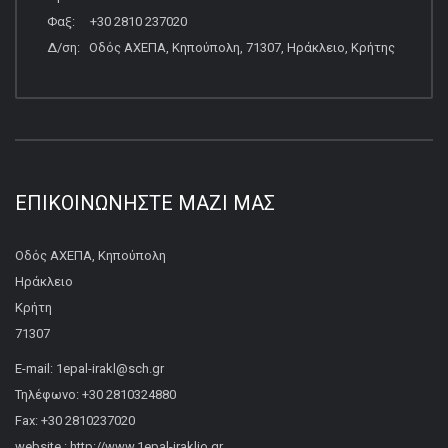
Φαξ: +30 2810 237020
Δ/ση: Οδός ΑΧΕΠΑ, Κηπούπολη, 71307, Ηράκλειο, Κρήτης
ΕΠΙΚΟΙΝΩΝΉΣΤΕ ΜΑΖΊ ΜΑΣ
Οδός ΑΧΕΠΑ, Κηπούπολη
Ηράκλειο
Κρήτη
71307
E-mail: 1epal-irakl@sch.gr
Τηλέφωνο: +30 2810324880
Fax: +30 2810237020
website : http://www.1epal-iraklio.gr